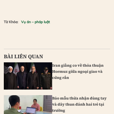
Từ Khóa:
Vụ án – pháp luật
BÀI LIÊN QUAN
Iran giằng co về thỏa thuận
Hormuz giữa ngoại giao và
cứng rắn
Bảo mẫu thừa nhận dùng tay
và dây thun đánh hai trẻ tại
trường