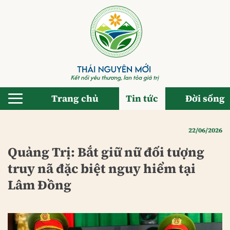
Bỏ
qua
nội
dung
Trang chủ
Tin tức
Đời sống
22/06/2026
Quảng Trị: Bắt giữ nữ đối tượng
truy nã đặc biệt nguy hiểm tại
Lâm Đồng