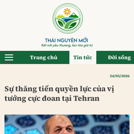
Bỏ
qua
nội
dung
Trang chủ
Tin tức
Đời sống
24/05/2026
Sự thăng tiến quyền lực của vị
tướng cực đoan tại Tehran