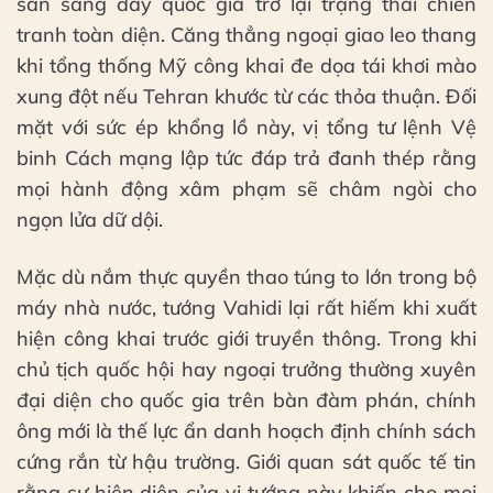
sẵn sàng đẩy quốc gia trở lại trạng thái chiến
tranh toàn diện. Căng thẳng ngoại giao leo thang
khi tổng thống Mỹ công khai đe dọa tái khơi mào
xung đột nếu Tehran khước từ các thỏa thuận. Đối
mặt với sức ép khổng lồ này, vị tổng tư lệnh Vệ
binh Cách mạng lập tức đáp trả đanh thép rằng
mọi hành động xâm phạm sẽ châm ngòi cho
ngọn lửa dữ dội.
Mặc dù nắm thực quyền thao túng to lớn trong bộ
máy nhà nước, tướng Vahidi lại rất hiếm khi xuất
hiện công khai trước giới truyền thông. Trong khi
chủ tịch quốc hội hay ngoại trưởng thường xuyên
đại diện cho quốc gia trên bàn đàm phán, chính
ông mới là thế lực ẩn danh hoạch định chính sách
cứng rắn từ hậu trường. Giới quan sát quốc tế tin
rằng sự hiện diện của vị tướng này khiến cho mọi