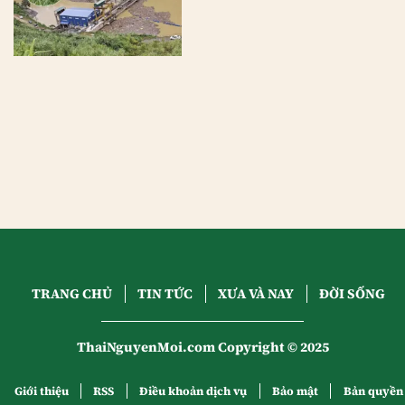
TRANG CHỦ
TIN TỨC
XƯA VÀ NAY
ĐỜI SỐNG
ThaiNguyenMoi.com Copyright © 2025
Giới thiệu
RSS
Điều khoản dịch vụ
Bảo mật
Bản quyền