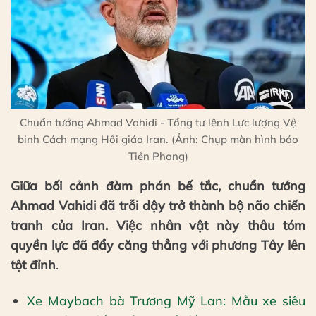
Chuẩn tướng Ahmad Vahidi - Tổng tư lệnh Lực lượng Vệ
binh Cách mạng Hồi giáo Iran. (Ảnh: Chụp màn hình báo
Tiền Phong)
Giữa bối cảnh đàm phán bế tắc, chuẩn tướng
Ahmad Vahidi đã trỗi dậy trở thành bộ não chiến
tranh của Iran. Việc nhân vật này thâu tóm
quyền lực đã đẩy căng thẳng với phương Tây lên
tột đỉnh
.
Xe Maybach bà Trương Mỹ Lan: Mẫu xe siêu