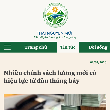
Bỏ
qua
nội
dung
Trang chủ
Tin tức
Đời sống
01/07/2026
Nhiều chính sách lương mới có
hiệu lực từ đầu tháng bảy