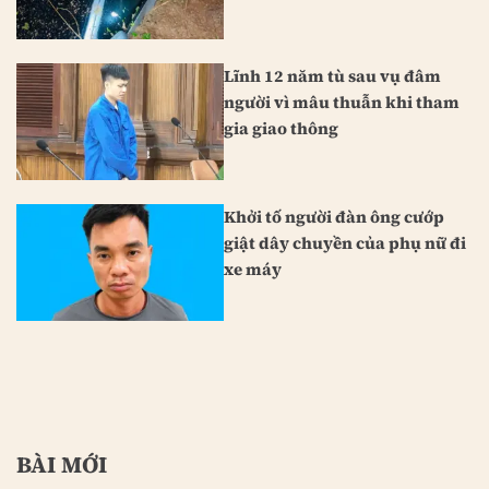
Lĩnh 12 năm tù sau vụ đâm
người vì mâu thuẫn khi tham
gia giao thông
Khởi tố người đàn ông cướp
giật dây chuyền của phụ nữ đi
xe máy
BÀI MỚI