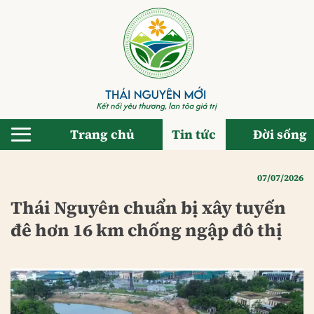
Bỏ
qua
nội
dung
Trang chủ
Tin tức
Đời sống
07/07/2026
Thái Nguyên chuẩn bị xây tuyến
đê hơn 16 km chống ngập đô thị