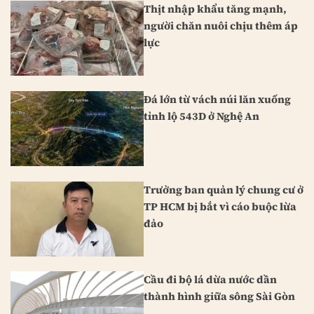
Thịt nhập khẩu tăng mạnh,
người chăn nuôi chịu thêm áp
lực
Đá lớn từ vách núi lăn xuống
tỉnh lộ 543D ở Nghệ An
Trưởng ban quản lý chung cư ở
TP HCM bị bắt vì cáo buộc lừa
đảo
Cầu đi bộ lá dừa nước dần
thành hình giữa sông Sài Gòn