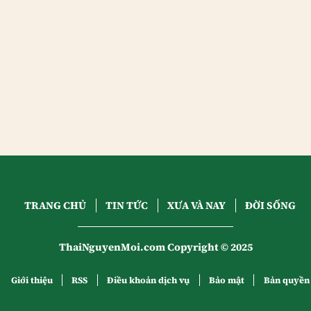
TRANG CHỦ
TIN TỨC
XƯA VÀ NAY
ĐỜI SỐNG
ThaiNguyenMoi.com Copyright © 2025
Giới thiệu
RSS
Điều khoản dịch vụ
Bảo mật
Bản quyền