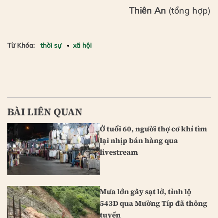
Thiên An
(tổng hợp)
Từ Khóa:
thời sự
xã hội
BÀI LIÊN QUAN
Ở tuổi 60, người thợ cơ khí tìm
lại nhịp bán hàng qua
livestream
Mưa lớn gây sạt lở, tỉnh lộ
543D qua Mường Típ đã thông
tuyến