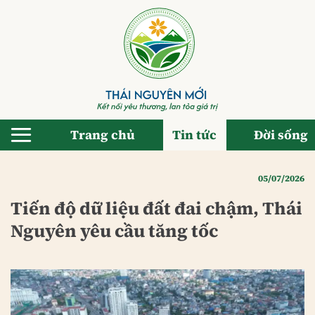
Bỏ
qua
nội
dung
Trang chủ
Tin tức
Đời sống
05/07/2026
Tiến độ dữ liệu đất đai chậm, Thái
Nguyên yêu cầu tăng tốc