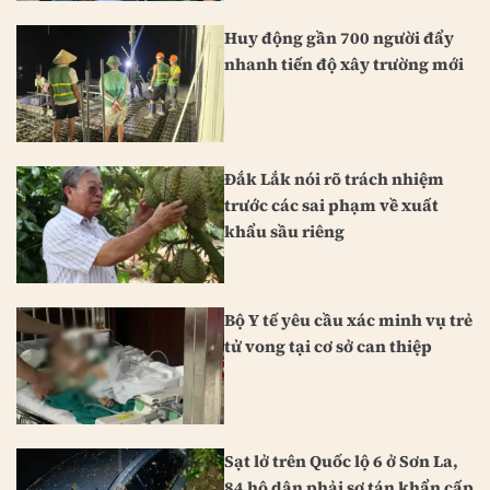
Huy động gần 700 người đẩy
nhanh tiến độ xây trường mới
Đắk Lắk nói rõ trách nhiệm
trước các sai phạm về xuất
khẩu sầu riêng
Bộ Y tế yêu cầu xác minh vụ trẻ
tử vong tại cơ sở can thiệp
Sạt lở trên Quốc lộ 6 ở Sơn La,
84 hộ dân phải sơ tán khẩn cấp