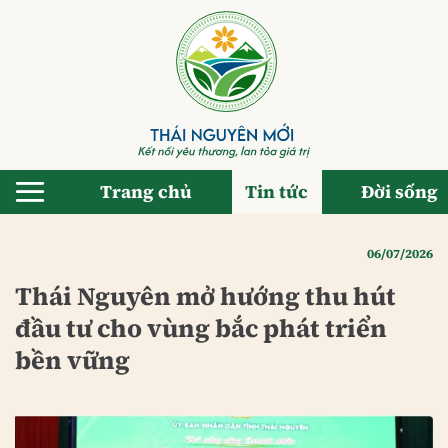
Bỏ
qua
nội
dung
Trang chủ
Tin tức
Đời sống
06/07/2026
Thái Nguyên mở hướng thu hút
đầu tư cho vùng bắc phát triển
bền vững