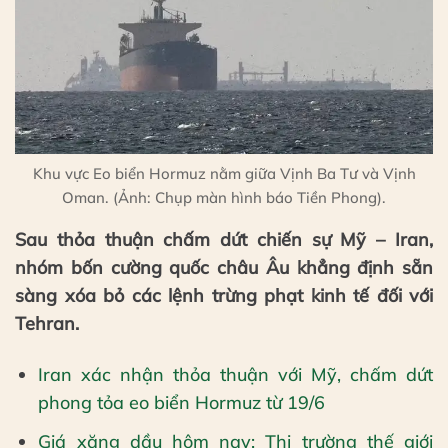
Khu vực Eo biển Hormuz nằm giữa Vịnh Ba Tư và Vịnh
Oman. (Ảnh: Chụp màn hình báo Tiền Phong).
Sau thỏa thuận chấm dứt chiến sự Mỹ – Iran,
nhóm bốn cường quốc châu Âu khẳng định sẵn
sàng xóa bỏ các lệnh trừng phạt kinh tế đối với
Tehran.
Iran xác nhận thỏa thuận với Mỹ, chấm dứt
phong tỏa eo biển Hormuz từ 19/6
Giá xăng dầu hôm nay: Thị trường thế giới