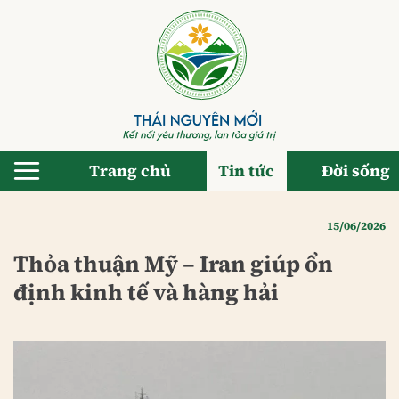
Bỏ
qua
nội
dung
Trang chủ
Tin tức
Đời sống
15/06/2026
Thỏa thuận Mỹ – Iran giúp ổn
định kinh tế và hàng hải