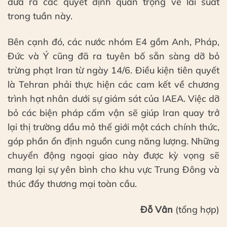
đưa ra các quyết định quan trọng về lãi suất
trong tuần này.
Bên cạnh đó, các nước nhóm E4 gồm Anh, Pháp,
Đức và Ý cũng đã ra tuyên bố sẵn sàng dỡ bỏ
trừng phạt Iran từ ngày 14/6. Điều kiện tiên quyết
là Tehran phải thực hiện các cam kết về chương
trình hạt nhân dưới sự giám sát của IAEA. Việc dỡ
bỏ các biện pháp cấm vận sẽ giúp Iran quay trở
lại thị trường dầu mỏ thế giới một cách chính thức,
góp phần ổn định nguồn cung năng lượng. Những
chuyển động ngoại giao này được kỳ vọng sẽ
mang lại sự yên bình cho khu vực Trung Đông và
thúc đẩy thương mại toàn cầu.
Đỗ Vân
(tổng hợp)