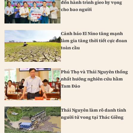
đến hành trình gieo hy vọng
cho bao người
Cảnh báo El Nino tăng mạnh
làm gia tăng thời tiết cực đoan
toàn cầu
Phú Thọ và Thái Nguyên thống
nhất hướng nghiên cứu hầm
Tam Đảo
Thái Nguyên làm rõ danh tính
người tử vong tại Thác Giềng