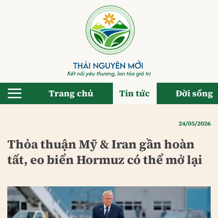
Bỏ
qua
nội
dung
Trang chủ
Tin tức
Đời sống
24/05/2026
Thỏa thuận Mỹ & Iran gần hoàn
tất, eo biển Hormuz có thể mở lại