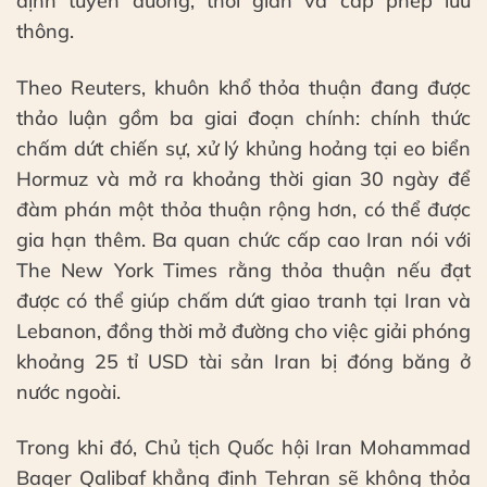
định tuyến đường, thời gian và cấp phép lưu
thông.
Theo Reuters, khuôn khổ thỏa thuận đang được
thảo luận gồm ba giai đoạn chính: chính thức
chấm dứt chiến sự, xử lý khủng hoảng tại eo biển
Hormuz và mở ra khoảng thời gian 30 ngày để
đàm phán một thỏa thuận rộng hơn, có thể được
gia hạn thêm. Ba quan chức cấp cao Iran nói với
The New York Times rằng thỏa thuận nếu đạt
được có thể giúp chấm dứt giao tranh tại Iran và
Lebanon, đồng thời mở đường cho việc giải phóng
khoảng 25 tỉ USD tài sản Iran bị đóng băng ở
nước ngoài.
Trong khi đó, Chủ tịch Quốc hội Iran Mohammad
Baqer Qalibaf khẳng định Tehran sẽ không thỏa