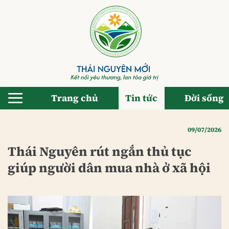
Bỏ
qua
nội
dung
Trang chủ
Tin tức
Đời sống
09/07/2026
Thái Nguyên rút ngắn thủ tục
giúp người dân mua nhà ở xã hội