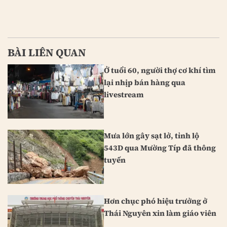
BÀI LIÊN QUAN
Ở tuổi 60, người thợ cơ khí tìm
lại nhịp bán hàng qua
livestream
Mưa lớn gây sạt lở, tỉnh lộ
543D qua Mường Típ đã thông
tuyến
Hơn chục phó hiệu trưởng ở
Thái Nguyên xin làm giáo viên