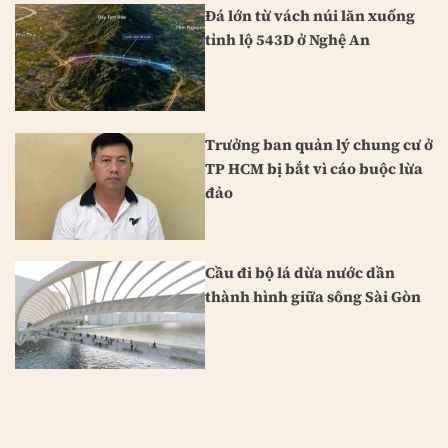
Đá lớn từ vách núi lăn xuống
tỉnh lộ 543D ở Nghệ An
Trưởng ban quản lý chung cư ở
TP HCM bị bắt vì cáo buộc lừa
đảo
Cầu đi bộ lá dừa nước dần
thành hình giữa sông Sài Gòn