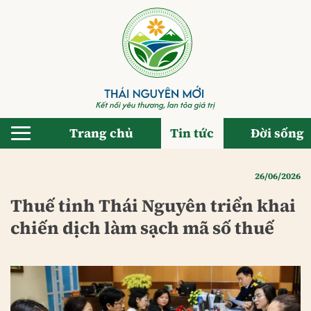
Bỏ
qua
nội
dung
Trang chủ
Tin tức
Đời sống
26/06/2026
Thuế tỉnh Thái Nguyên triển khai
chiến dịch làm sạch mã số thuế