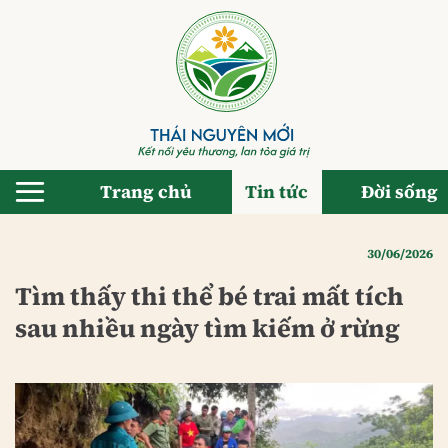
Bỏ
qua
nội
dung
Trang chủ
Tin tức
Đời sống
30/06/2026
Tìm thấy thi thể bé trai mất tích
sau nhiều ngày tìm kiếm ở rừng