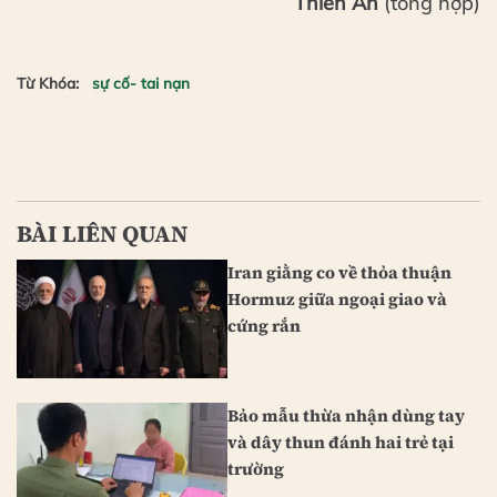
Thiên An
(tổng hợp)
Từ Khóa:
sự cố- tai nạn
BÀI LIÊN QUAN
Iran giằng co về thỏa thuận
Hormuz giữa ngoại giao và
cứng rắn
Bảo mẫu thừa nhận dùng tay
và dây thun đánh hai trẻ tại
trường