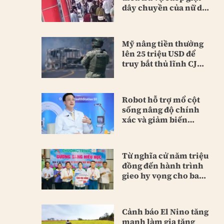
dây chuyền của nữ du
khách
Mỹ nâng tiền thưởng
lên 25 triệu USD để
truy bắt thủ lĩnh CJNG
mới
Robot hỗ trợ mổ cột
sống nâng độ chính
xác và giảm biến
chứng
Từ nghĩa cử năm triệu
đồng đến hành trình
gieo hy vọng cho bao
người
Cảnh báo El Nino tăng
mạnh làm gia tăng