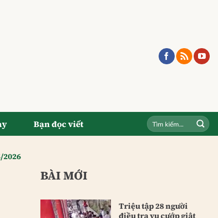
ay
Bạn đọc viết
5/2026
BÀI MỚI
Triệu tập 28 người
điều tra vụ cướp giật