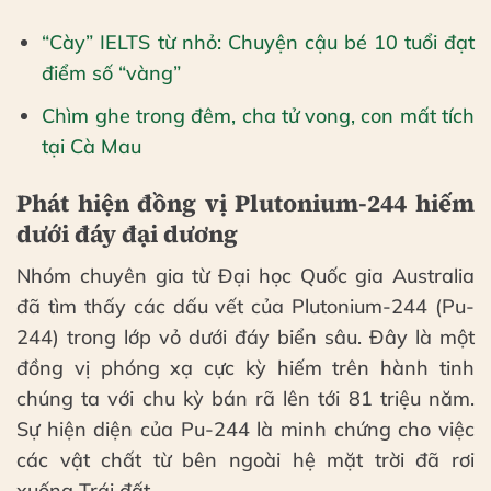
“Cày” IELTS từ nhỏ: Chuyện cậu bé 10 tuổi đạt
điểm số “vàng”
Chìm ghe trong đêm, cha tử vong, con mất tích
tại Cà Mau
Phát hiện đồng vị Plutonium-244 hiếm
dưới đáy đại dương
Nhóm chuyên gia từ Đại học Quốc gia Australia
đã tìm thấy các dấu vết của Plutonium-244 (Pu-
244) trong lớp vỏ dưới đáy biển sâu. Đây là một
đồng vị phóng xạ cực kỳ hiếm trên hành tinh
chúng ta với chu kỳ bán rã lên tới 81 triệu năm.
Sự hiện diện của Pu-244 là minh chứng cho việc
các vật chất từ bên ngoài hệ mặt trời đã rơi
xuống Trái đất.