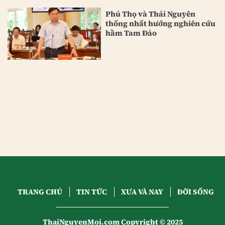
Phú Thọ và Thái Nguyên
thống nhất hướng nghiên cứu
hầm Tam Đảo
TRANG CHỦ
TIN TỨC
XƯA VÀ NAY
ĐỜI SỐNG
ThaiNguyenMoi.com Copyright © 2025