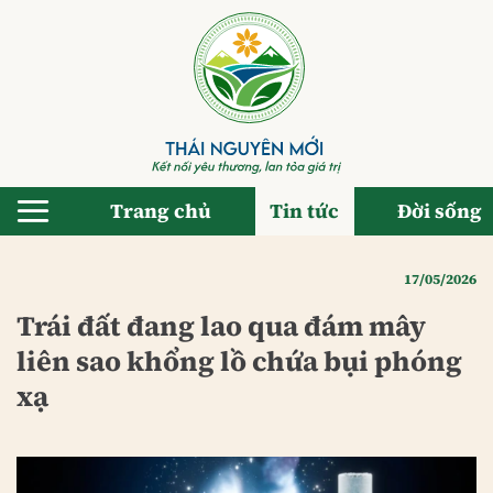
Bỏ
qua
nội
dung
Trang chủ
Tin tức
Đời sống
17/05/2026
Trái đất đang lao qua đám mây
liên sao khổng lồ chứa bụi phóng
xạ