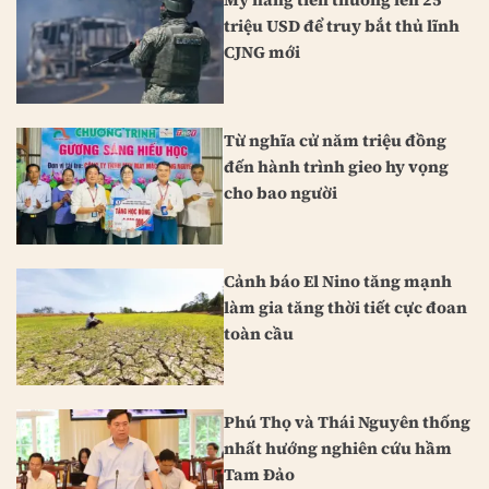
triệu USD để truy bắt thủ lĩnh
CJNG mới
Từ nghĩa cử năm triệu đồng
đến hành trình gieo hy vọng
cho bao người
Cảnh báo El Nino tăng mạnh
làm gia tăng thời tiết cực đoan
toàn cầu
Phú Thọ và Thái Nguyên thống
nhất hướng nghiên cứu hầm
Tam Đảo