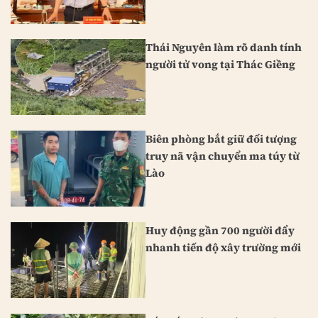
Thái Nguyên làm rõ danh tính
người tử vong tại Thác Giềng
Biên phòng bắt giữ đối tượng
truy nã vận chuyển ma túy từ
Lào
Huy động gần 700 người đẩy
nhanh tiến độ xây trường mới