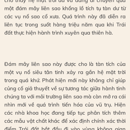
cho thấy hệ mặt trời đã và đang di chuyển qua
một đám mây liên sao khổng lồ tích tụ tàn dư từ
các vụ nổ sao cổ xưa. Quá trình này đã diễn ra
liên tục trong suốt hàng triệu năm qua khi Trái
đất thực hiện hành trình xuyên qua thiên hà.
Đám mây liên sao này được cho là tàn tích của
một vụ nổ siêu tân tinh xảy ra gần hệ mặt trời
trong quá khứ. Phát hiện mới này không chỉ giúp
củng cố giả thuyết về sự tương tác giữa hành tinh
chúng ta với môi trường liên sao mà còn mở ra cái
nhìn mới về quá trình tiến hóa của vũ trụ. Hiện
các nhà khoa học đang tiếp tục phân tích thêm
các mẫu vật chất khác để xác định chính xác thời
điểm Trái đất bắt đầu đi vào vùng không gian