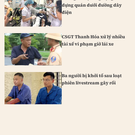
dựng quán dưới đường dây
điện
CSGT Thanh Hóa xử lý nhiều
tài xế vi phạm giờ lái xe
Ba người bị khởi tố sau loạt
phiên livestream gây rối