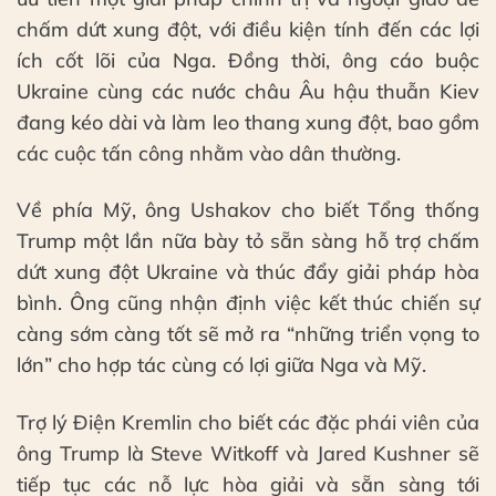
chấm dứt xung đột, với điều kiện tính đến các lợi
ích cốt lõi của Nga. Đồng thời, ông cáo buộc
Ukraine cùng các nước châu Âu hậu thuẫn Kiev
đang kéo dài và làm leo thang xung đột, bao gồm
các cuộc tấn công nhằm vào dân thường.
Về phía Mỹ, ông Ushakov cho biết Tổng thống
Trump một lần nữa bày tỏ sẵn sàng hỗ trợ chấm
dứt xung đột Ukraine và thúc đẩy giải pháp hòa
bình. Ông cũng nhận định việc kết thúc chiến sự
càng sớm càng tốt sẽ mở ra “những triển vọng to
lớn” cho hợp tác cùng có lợi giữa Nga và Mỹ.
Trợ lý Điện Kremlin cho biết các đặc phái viên của
ông Trump là Steve Witkoff và Jared Kushner sẽ
tiếp tục các nỗ lực hòa giải và sẵn sàng tới