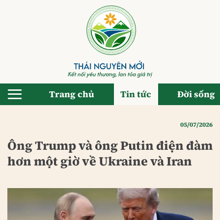
Bỏ
qua
nội
dung
Trang chủ
Tin tức
Đời sống
05/07/2026
Ông Trump và ông Putin điện đàm
hơn một giờ về Ukraine và Iran