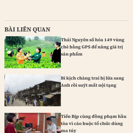
BÀI LIÊN QUAN
Thái Nguyên số hóa 149 vùng
chè bằng GPS để nâng giá trị
sản phẩm
Bi kịch chàng trai bị lừa sang
Anh rồi suýt mất nội tạng
Tiến Bịp cùng đồng phạm hầu
tòa vì cáo buộc tổ chức dùng
ma túy