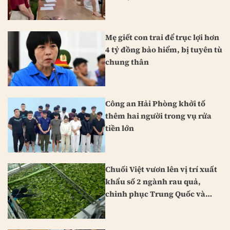
Mẹ giết con trai để trục lợi hơn
4 tỷ đồng bảo hiểm, bị tuyên tù
chung thân
Công an Hải Phòng khởi tố
thêm hai người trong vụ rửa
tiền lớn
Chuối Việt vươn lên vị trí xuất
khẩu số 2 ngành rau quả,
chinh phục Trung Quốc và
Nhật Bản