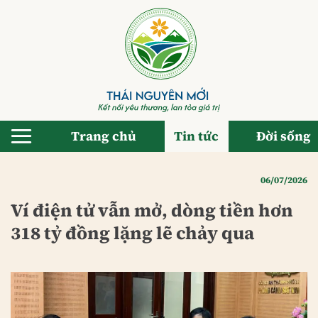
Bỏ
qua
nội
dung
Trang chủ
Tin tức
Đời sống
06/07/2026
Ví điện tử vẫn mở, dòng tiền hơn
318 tỷ đồng lặng lẽ chảy qua