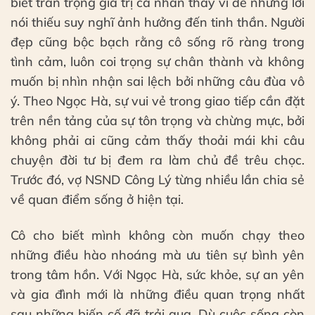
biết trân trọng giá trị cá nhân thay vì để những lời
nói thiếu suy nghĩ ảnh hưởng đến tinh thần. Người
đẹp cũng bộc bạch rằng cô sống rõ ràng trong
tình cảm, luôn coi trọng sự chân thành và không
muốn bị nhìn nhận sai lệch bởi những câu đùa vô
ý. Theo Ngọc Hà, sự vui vẻ trong giao tiếp cần đặt
trên nền tảng của sự tôn trọng và chừng mực, bởi
không phải ai cũng cảm thấy thoải mái khi câu
chuyện đời tư bị đem ra làm chủ đề trêu chọc.
Trước đó, vợ NSND Công Lý từng nhiều lần chia sẻ
về quan điểm sống ở hiện tại.
Cô cho biết mình không còn muốn chạy theo
những điều hào nhoáng mà ưu tiên sự bình yên
trong tâm hồn. Với Ngọc Hà, sức khỏe, sự an yên
và gia đình mới là những điều quan trọng nhất
sau những biến cố đã trải qua. Dù cuộc sống còn