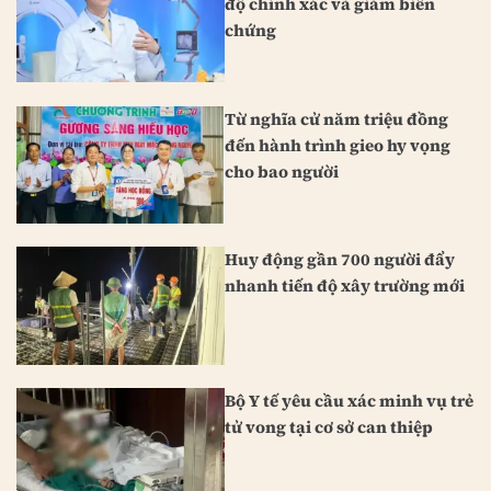
độ chính xác và giảm biến
chứng
Từ nghĩa cử năm triệu đồng
đến hành trình gieo hy vọng
cho bao người
Huy động gần 700 người đẩy
nhanh tiến độ xây trường mới
Bộ Y tế yêu cầu xác minh vụ trẻ
tử vong tại cơ sở can thiệp