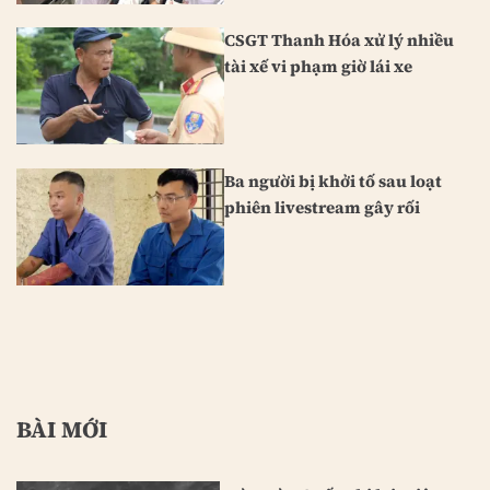
CSGT Thanh Hóa xử lý nhiều
tài xế vi phạm giờ lái xe
Ba người bị khởi tố sau loạt
phiên livestream gây rối
BÀI MỚI