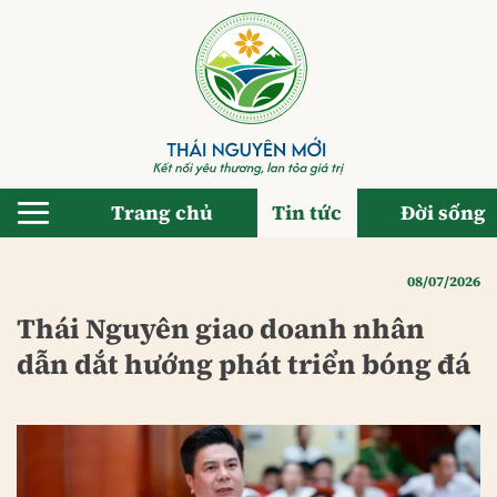
Bỏ
qua
nội
dung
Trang chủ
Tin tức
Đời sống
08/07/2026
Thái Nguyên giao doanh nhân
dẫn dắt hướng phát triển bóng đá