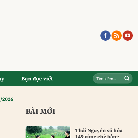
ay
Bạn đọc viết
5/2026
BÀI MỚI
Thái Nguyên số hóa
149 vùng chè bằng