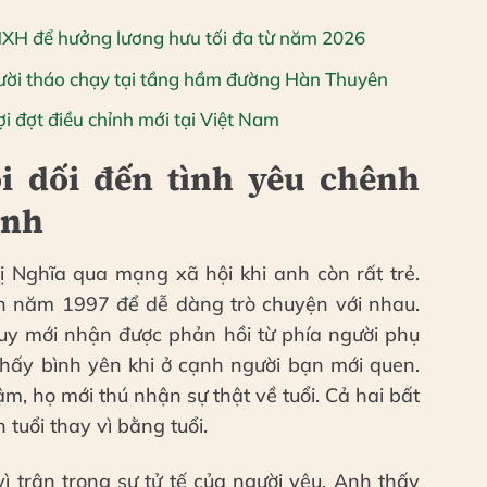
HXH để hưởng lương hưu tối đa từ năm 2026
ười tháo chạy tại tầng hầm đường Hàn Thuyên
i đợt điều chỉnh mới tại Việt Nam
ói dối đến tình yêu chênh
ành
 Nghĩa qua mạng xã hội khi anh còn rất trẻ.
inh năm 1997 để dễ dàng trò chuyện với nhau.
uy mới nhận được phản hồi từ phía người phụ
thấy bình yên khi ở cạnh người bạn mới quen.
m, họ mới thú nhận sự thật về tuổi. Cả hai bất
 tuổi thay vì bằng tuổi.
vì trân trọng sự tử tế của người yêu. Anh thấy