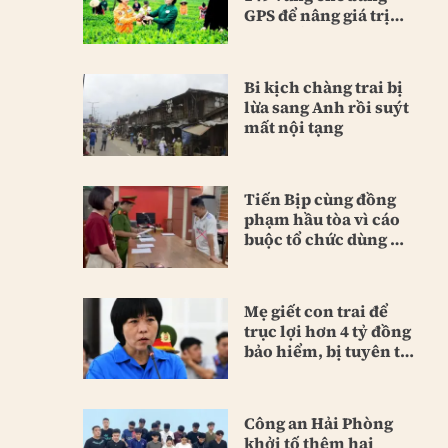
GPS để nâng giá trị
sản phẩm
Bi kịch chàng trai bị
lừa sang Anh rồi suýt
mất nội tạng
Tiến Bịp cùng đồng
phạm hầu tòa vì cáo
buộc tổ chức dùng ma
túy
Mẹ giết con trai để
trục lợi hơn 4 tỷ đồng
bảo hiểm, bị tuyên tù
chung thân
Công an Hải Phòng
khởi tố thêm hai