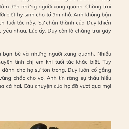
n tâm đến những người xung quanh. Chàng trai
ời biết hy sinh cho tổ ấm nhỏ. Anh không bận
ệch tuổi tác này. Sự chân thành của Duy khiến
 yêu nhau. Lúc ấy, Duy còn là chàng trai gầy
ừ bạn bè và những người xung quanh. Nhiều
yện tình chị em khi tuổi tác khác biệt. Tuy
và dành cho họ sự tôn trọng. Duy luôn cố gắng
vững chắc cho vợ. Anh tin rằng sự thấu hiểu
của cả hai. Câu chuyện của họ đã vượt qua mọi