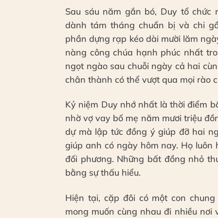
Sau sáu năm gắn bó, Duy tổ chức m
dành tám tháng chuẩn bị và chi gầ
phần dựng rạp kéo dài mười lăm ngày
nàng công chúa hạnh phúc nhất tro
ngọt ngào sau chuỗi ngày cả hai cùn
chân thành có thể vượt qua mọi rào c
Kỷ niệm Duy nhớ nhất là thời điểm b
nhờ vợ vay bố mẹ năm mươi triệu đồn
dự mà lập tức đồng ý giúp đỡ hai ngư
giúp anh có ngày hôm nay. Họ luôn 
đối phương. Những bất đồng nhỏ th
bằng sự thấu hiểu.
Hiện tại, cặp đôi có một con chun
mong muốn cùng nhau đi nhiều nơi v