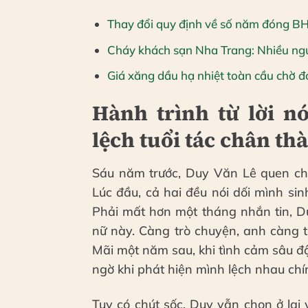
Thay đổi quy định về số năm đóng B
Cháy khách sạn Nha Trang: Nhiều ng
Giá xăng dầu hạ nhiệt toàn cầu chờ đợ
Hành trình từ lời n
lệch tuổi tác chân th
Sáu năm trước, Duy Văn Lê quen chị
Lúc đầu, cả hai đều nói dối mình s
Phải mất hơn một tháng nhắn tin, D
nữ này. Càng trò chuyện, anh càng 
Mãi một năm sau, khi tình cảm sâu đậ
ngờ khi phát hiện mình lệch nhau chín
Tuy có chút sốc, Duy vẫn chọn ở lại 