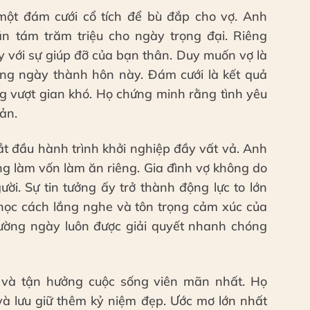
ột đám cưới cổ tích để bù đắp cho vợ. Anh
n tám trăm triệu cho ngày trọng đại. Riêng
 với sự giúp đỡ của bạn thân. Duy muốn vợ là
ng ngày thành hôn này. Đám cưới là kết quả
g vượt gian khó. Họ chứng minh rằng tình yêu
ản.
ắt đầu hành trình khởi nghiệp đầy vất vả. Anh
g làm vốn làm ăn riêng. Gia đình vợ không do
ời. Sự tin tưởng ấy trở thành động lực to lớn
học cách lắng nghe và tôn trọng cảm xúc của
ường ngày luôn được giải quyết nhanh chóng
g và tận hưởng cuộc sống viên mãn nhất. Họ
à lưu giữ thêm kỷ niệm đẹp. Ước mơ lớn nhất