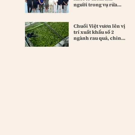
người trong vụ rửa
tiền lớn
Chuối Việt vươn lên vị
trí xuất khẩu số 2
ngành rau quả, chinh
phục Trung Quốc và
Nhật Bản