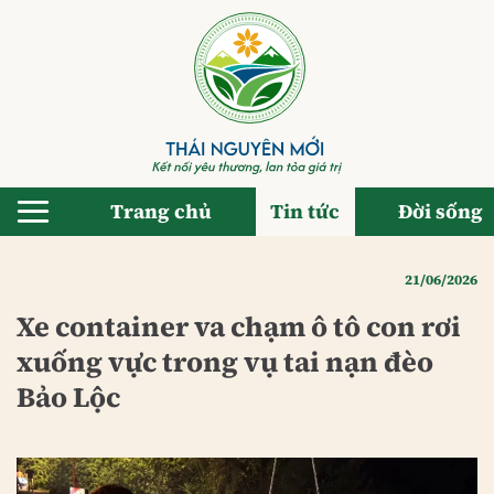
Bỏ
qua
nội
dung
Trang chủ
Tin tức
Đời sống
21/06/2026
Xe container va chạm ô tô con rơi
xuống vực trong vụ tai nạn đèo
Bảo Lộc