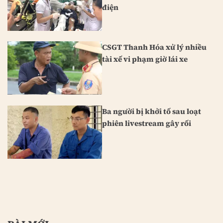
điện
CSGT Thanh Hóa xử lý nhiều
tài xế vi phạm giờ lái xe
Ba người bị khởi tố sau loạt
phiên livestream gây rối