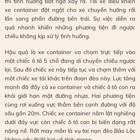
thì tình huống bất ngờ xảy ra. Tài xế điều khiển
xe container đột ngột cho xe chuyển hướng rồi
lấn sang phần đường bên trái. Sự việc diễn ra
quá nhanh khiến những phương tiện đi ngược
chiều không kịp xử lý tình huống.
Hậu quả là xe container va chạm trực tiếp vào
một chiếc ô tô 5 chỗ đang di chuyển chiều ngược
lại. Sau đó chiếc xe này tiếp tục va chạm thêm với
một chiếc xe tải khác trên đoạn đèo này. Lực tông
mạnh đã đẩy cả xe container và chiếc ô tô con ra
khỏi giới hạn mặt đường nhựa. Hai phương tiện
cùng rơi xuống vực thẳm bên cạnh đường với độ
sâu gần 20m. Chiếc xe container nằm lật nghiêng
dưới đáy vực còn chiếc ô tô con bị biến dạng rất
nặng nề. Rất may mắn là vụ tai nạn đèo Bảo Lộc
không gây thiệt hại về tính mạng.