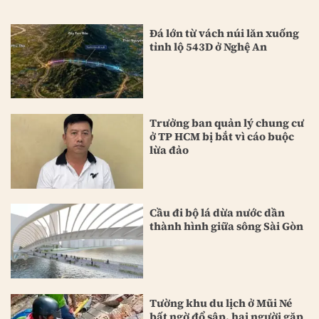
Đá lớn từ vách núi lăn xuống
tỉnh lộ 543D ở Nghệ An
Trưởng ban quản lý chung cư
ở TP HCM bị bắt vì cáo buộc
lừa đảo
Cầu đi bộ lá dừa nước dần
thành hình giữa sông Sài Gòn
Tường khu du lịch ở Mũi Né
bất ngờ đổ sập, hai người gặp