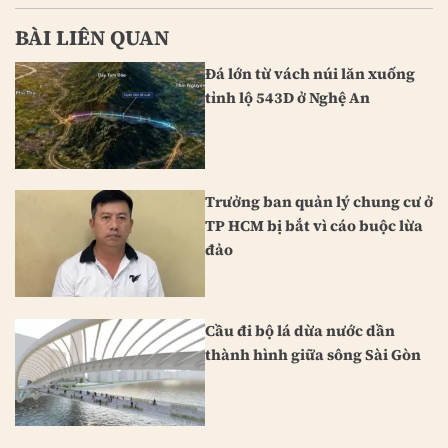
BÀI LIÊN QUAN
Đá lớn từ vách núi lăn xuống
tỉnh lộ 543D ở Nghệ An
Trưởng ban quản lý chung cư ở
TP HCM bị bắt vì cáo buộc lừa
đảo
Cầu đi bộ lá dừa nước dần
thành hình giữa sông Sài Gòn