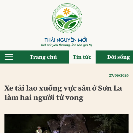
Bỏ
qua
nội
dung
Trang chủ
Tin tức
Đời sống
27/06/2026
Xe tải lao xuống vực sâu ở Sơn La
làm hai người tử vong