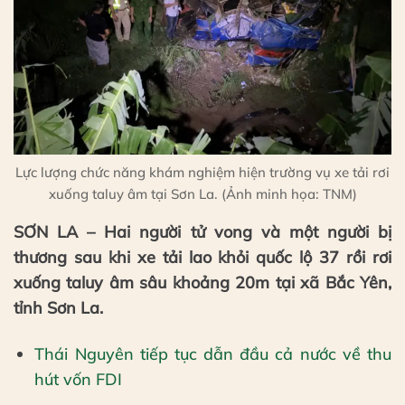
Lực lượng chức năng khám nghiệm hiện trường vụ xe tải rơi
xuống taluy âm tại Sơn La. (Ảnh minh họa: TNM)
SƠN LA – Hai người tử vong và một người bị
thương sau khi xe tải lao khỏi quốc lộ 37 rồi rơi
xuống taluy âm sâu khoảng 20m tại xã Bắc Yên,
tỉnh Sơn La.
Thái Nguyên tiếp tục dẫn đầu cả nước về thu
hút vốn FDI