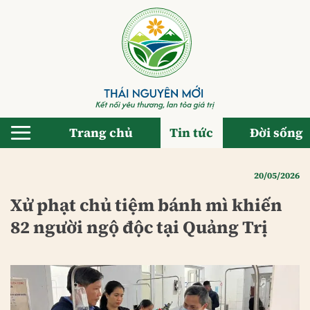
Bỏ
qua
nội
dung
Trang chủ
Tin tức
Đời sống
20/05/2026
Xử phạt chủ tiệm bánh mì khiến
82 người ngộ độc tại Quảng Trị