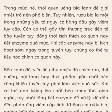
Trong mùa hè, thói quen uống bia lạnh để giải
nhiệt trở nên phổ biến. Tuy nhiên, rượu bia là một
trong những yếu tố nguy cơ hàng đầu gây viêm
tụy cấp. Cồn có thể gây tổn thương trực tiếp tế
bào tuyến tụy, đồng thời kích thích cơ quan này
tiết enzyme quá mức. Khi các enzyme này bị kích
hoạt sớm ngay trong tuyến tụy, chúng có thể tự
tiêu hóa chính cơ quan này.
Bên cạnh đó, việc tiêu thụ nhiều đồ chiên rán, thịt
nướng, nội tạng hay thực phẩm giàu chất béo
cũng khiến tuyến tụy phải làm việc quá sức. Khi
cơ thể nạp lượng lớn chất béo trong thời gian
ngắn, tụy phải tăng tiết enzyme để xử lý, dễ dẫn
đến phản ứng viêm cấp tính. Không chỉ rượu bia,
những bữa ăn quá no và nhiều dầu mỡ cũng là