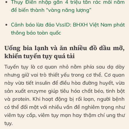
Thụy Điển nhập gần 4 triệu tấn rác mỗi năm
để biến thành “vàng năng lượng”
Cảnh báo lừa đảo VssID: BHXH Việt Nam phát
thông báo toàn quốc
Uống bia lạnh và ăn nhiều đồ dầu mỡ,
khiến tuyến tụy quá tải
Tuyến tụy là cơ quan nhỏ nằm phía sau dạ dày
nhưng giữ vai trò thiết yếu trong cơ thể. Cơ quan
này vừa tiết insulin để điều hòa đường huyết, vừa
sản xuất enzyme giúp tiêu hóa chất béo, tinh bột
và protein. Khi hoạt động bị rối loạn, người bệnh
có thể đối mặt với nhiều vấn đề nghiêm trọng như
viêm tụy cấp, viêm tụy mạn hay thậm chí ung thư
tụy.