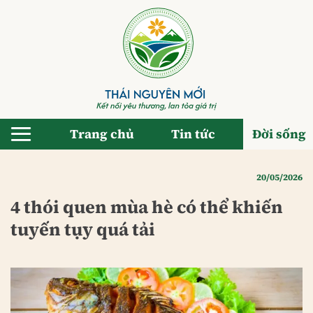
Bỏ
qua
nội
dung
Trang chủ
Tin tức
Đời sống
20/05/2026
4 thói quen mùa hè có thể khiến
tuyến tụy quá tải