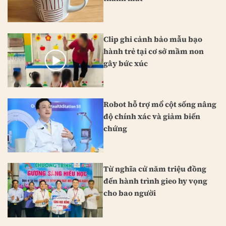
Clip ghi cảnh bảo mẫu bạo
hành trẻ tại cơ sở mầm non
gây bức xúc
Robot hỗ trợ mổ cột sống nâng
độ chính xác và giảm biến
chứng
Từ nghĩa cử năm triệu đồng
đến hành trình gieo hy vọng
cho bao người