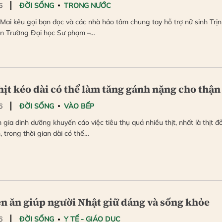
6
ĐỜI SỐNG
TRONG NƯỚC
Mai kêu gọi bạn đọc và các nhà hảo tâm chung tay hỗ trợ nữ sinh Trị
ên Trường Đại học Sư phạm –…
hịt kéo dài có thể làm tăng gánh nặng cho thận
6
ĐỜI SỐNG
VÀO BẾP
 gia dinh dưỡng khuyến cáo việc tiêu thụ quá nhiều thịt, nhất là thịt đ
n, trong thời gian dài có thể…
en ăn giúp người Nhật giữ dáng và sống khỏe
6
ĐỜI SỐNG
Y TẾ - GIÁO DỤC