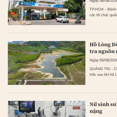
Ngày 06/08/202
TP.HCM – Bệnh v
các tổ chức quố
Hồ Lòng Đè
tra nguồn
Ngày 05/08/202
QUẢNG TRỊ – Ch
trắc sau khi hồ
Nữ sinh sư
nặng