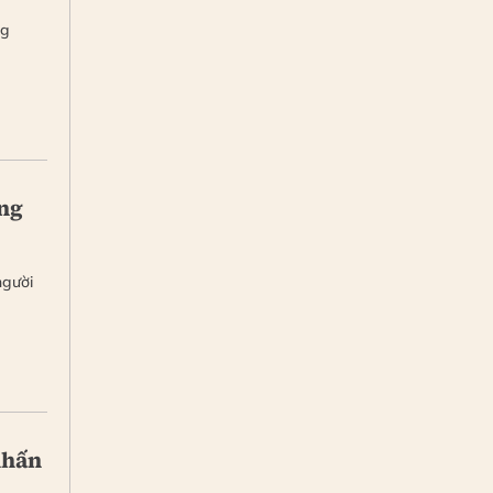
ng
ơng
người
nhấn