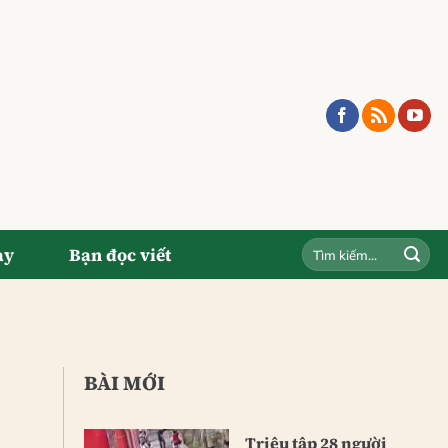
ay
Bạn đọc viết
BÀI MỚI
Triệu tập 28 người