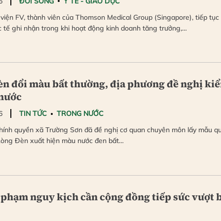
6
ĐỜI SỐNG
Y TẾ - GIÁO DỤC
iện FV, thành viên của Thomson Medical Group (Singapore), tiếp tục
c tế ghi nhận trong khi hoạt động kinh doanh tăng trưởng,…
n đổi màu bất thường, địa phương đề nghị ki
 nước
6
TIN TỨC
TRONG NƯỚC
ính quyền xã Trường Sơn đã đề nghị cơ quan chuyên môn lấy mẫu q
 Lòng Đèn xuất hiện màu nước đen bất…
 phạm nguy kịch cần cộng đồng tiếp sức vượt 