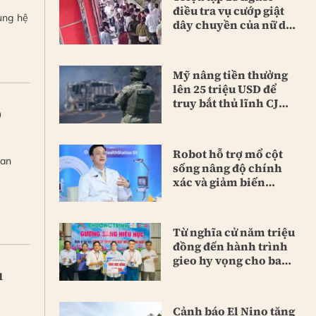
điều tra vụ cướp giật
ùng hệ
dây chuyền của nữ du
khách
Mỹ nâng tiền thưởng
lên 25 triệu USD để
truy bắt thủ lĩnh CJNG
p
mới
Robot hỗ trợ mổ cột
uan
sống nâng độ chính
xác và giảm biến
chứng
Từ nghĩa cử năm triệu
đồng đến hành trình
gieo hy vọng cho bao
u
người
Cảnh báo El Nino tăng