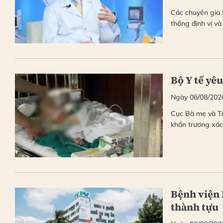
Các chuyên gia 
thống định vị v
Bộ Y tế yêu
Ngày 06/08/202
Cục Bà mẹ và Tr
khẩn trương xác
Bệnh viện 
thành tựu