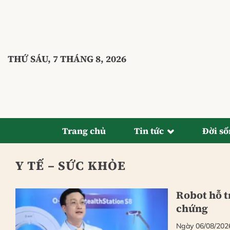
Bỏ
qua
nội
dung
THỨ SÁU, 7 THÁNG 8, 2026
Trang chủ
Tin tức
Đời s
Y TẾ – SỨC KHỎE
Robot hỗ t
chứng
Ngày 06/08/202