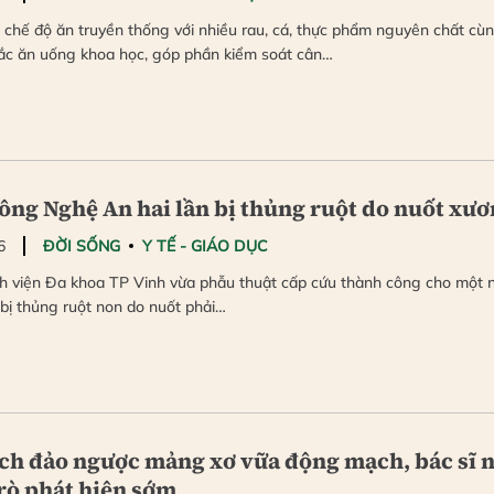
ì chế độ ăn truyền thống với nhiều rau, cá, thực phẩm nguyên chất cù
ắc ăn uống khoa học, góp phần kiểm soát cân…
ông Nghệ An hai lần bị thủng ruột do nuốt xư
6
ĐỜI SỐNG
Y TẾ - GIÁO DỤC
 viện Đa khoa TP Vinh vừa phẫu thuật cấp cứu thành công cho một 
 bị thủng ruột non do nuốt phải…
ch đảo ngược mảng xơ vữa động mạch, bác sĩ 
rò phát hiện sớm