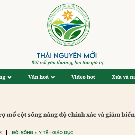
ống
Văn hoá
Video hot
Xưa và n
rợ mổ cột sống nâng độ chính xác và giảm biến
6
ĐỜI SỐNG
Y TẾ - GIÁO DỤC