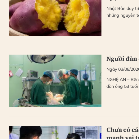
Nhật Bản duy tr
những nguyên t
Người đàn 
Ngày 03/08/202
NGHỆ AN – Bệnh
đàn ông 53 tuổi
Chưa có cá
mạnh vai t