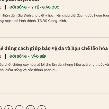
6
ĐỜI SỐNG
Y TẾ - GIÁO DỤC
n Nhân dân Gia Định cho biết y học hiện chưa thể đảo ngược hoàn toà
ng mạch đã hình thành. TS.BS Giang Minh…
ê đúng cách giúp bảo vệ da và hạn chế lão hóa
6
ĐỜI SỐNG
VÀO BẾP
ều chất chống oxy hóa có lợi cho làn da, nhưng hiệu quả phụ thuộc v
thời điểm uống và các thành phần đi…