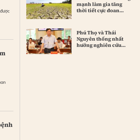
mạnh làm gia tăng
thời tiết cực đoan
 được
toàn cầu
Phú Thọ và Thái
Nguyên thống nhất
hướng nghiên cứu
hầm Tam Đảo
ểm
uan
bệnh