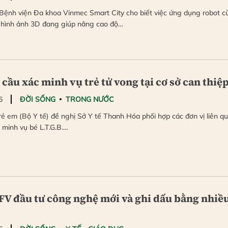
Bệnh viện Đa khoa Vinmec Smart City cho biết việc ứng dụng robot c
à hình ảnh 3D đang giúp nâng cao độ…
 cầu xác minh vụ trẻ tử vong tại cơ sở can thiệ
6
ĐỜI SỐNG
TRONG NƯỚC
ẻ em (Bộ Y tế) đề nghị Sở Y tế Thanh Hóa phối hợp các đơn vị liên q
 minh vụ bé L.T.G.B.…
FV đầu tư công nghệ mới và ghi dấu bằng nhiề