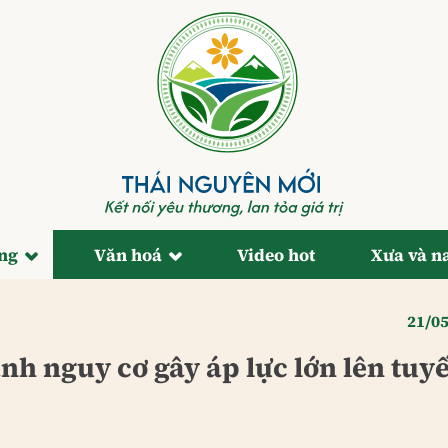
ống
Văn hoá
Video hot
Xưa và n
21/0
nh nguy cơ gây áp lực lớn lên tuy