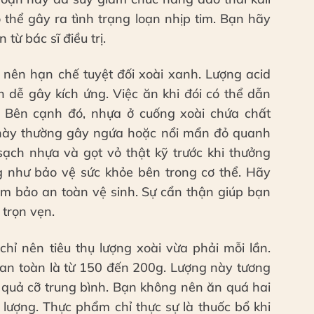
 thể gây ra tình trạng loạn nhịp tim. Bạn hãy
từ bác sĩ điều trị.
nên hạn chế tuyệt đối xoài xanh. Lượng acid
 dễ gây kích ứng. Việc ăn khi đói có thể dẫn
u. Bên cạnh đó, nhựa ở cuống xoài chứa chất
t này thường gây ngứa hoặc nổi mẩn đỏ quanh
ạch nhựa và gọt vỏ thật kỹ trước khi thưởng
g như bảo vệ sức khỏe bên trong cơ thể. Hãy
đảm bảo an toàn vệ sinh. Sự cẩn thận giúp bạn
 trọn vẹn.
hỉ nên tiêu thụ lượng xoài vừa phải mỗi lần.
an toàn là từ 150 đến 200g. Lượng này tương
quả cỡ trung bình. Bạn không nên ăn quá hai
lượng. Thực phẩm chỉ thực sự là thuốc bổ khi