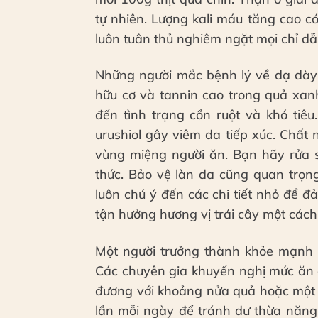
tự nhiên. Lượng kali máu tăng cao có
luôn tuân thủ nghiêm ngặt mọi chỉ dẫn 
Những người mắc bệnh lý về dạ dày 
hữu cơ và tannin cao trong quả xanh
đến tình trạng cồn ruột và khó tiê
urushiol gây viêm da tiếp xúc. Chấ
vùng miệng người ăn. Bạn hãy rửa s
thức. Bảo vệ làn da cũng quan trọn
luôn chú ý đến các chi tiết nhỏ để 
tận hưởng hương vị trái cây một cách
Một người trưởng thành khỏe mạnh c
Các chuyên gia khuyến nghị mức ăn 
đương với khoảng nửa quả hoặc một 
lần mỗi ngày để tránh dư thừa năng 