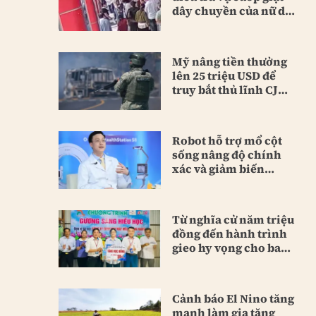
dây chuyền của nữ du
khách
Mỹ nâng tiền thưởng
lên 25 triệu USD để
truy bắt thủ lĩnh CJNG
mới
Robot hỗ trợ mổ cột
sống nâng độ chính
xác và giảm biến
chứng
Từ nghĩa cử năm triệu
đồng đến hành trình
gieo hy vọng cho bao
người
Cảnh báo El Nino tăng
mạnh làm gia tăng