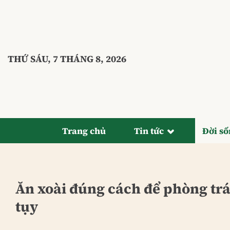
Bỏ
qua
nội
dung
THỨ SÁU, 7 THÁNG 8, 2026
Trang chủ
Tin tức
Đời s
Ăn xoài đúng cách để phòng trá
tụy