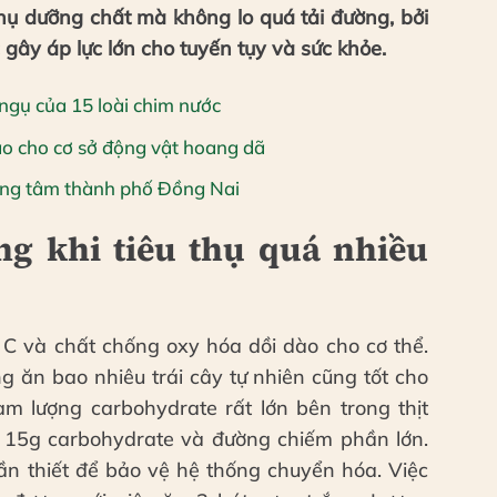
hụ dưỡng chất mà không lo quá tải đường, bởi
gây áp lực lớn cho tuyến tụy và sức khỏe.
 ngụ của 15 loài chim nước
áo cho cơ sở động vật hoang dã
ung tâm thành phố Đồng Nai
ng khi tiêu thụ quá nhiều
 C và chất chống oxy hóa dồi dào cho cơ thể.
g ăn bao nhiêu trái cây tự nhiên cũng tốt cho
àm lượng carbohydrate rất lớn bên trong thịt
g 15g carbohydrate và đường chiếm phần lớn.
ần thiết để bảo vệ hệ thống chuyển hóa. Việc