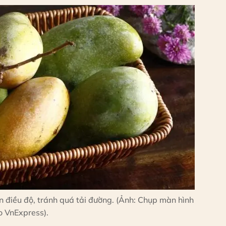
n điều độ, tránh quá tải đường. (Ảnh: Chụp màn hình
 VnExpress).