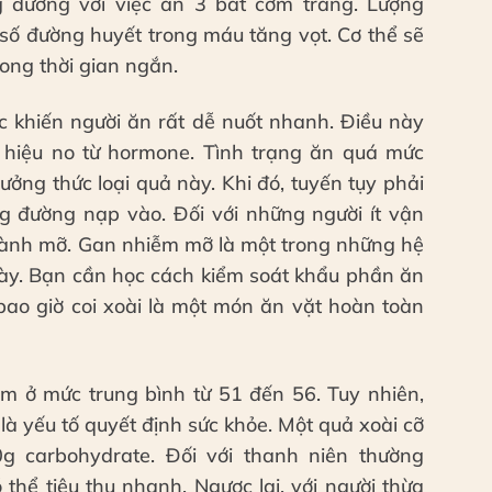
g đương với việc ăn 3 bát cơm trắng. Lượng
 số đường huyết trong máu tăng vọt. Cơ thể sẽ
rong thời gian ngắn.
c khiến người ăn rất dễ nuốt nhanh. Điều này
 hiệu no từ hormone. Tình trạng ăn quá mức
ưởng thức loại quả này. Khi đó, tuyến tụy phải
ng đường nạp vào. Đối với những người ít vận
hành mỡ. Gan nhiễm mỡ là một trong những hệ
này. Bạn cần học cách kiểm soát khẩu phần ăn
ao giờ coi xoài là một món ăn vặt hoàn toàn
ằm ở mức trung bình từ 51 đến 56. Tuy nhiên,
là yếu tố quyết định sức khỏe. Một quả xoài cỡ
g carbohydrate. Đối với thanh niên thường
thể tiêu thụ nhanh. Ngược lại, với người thừa