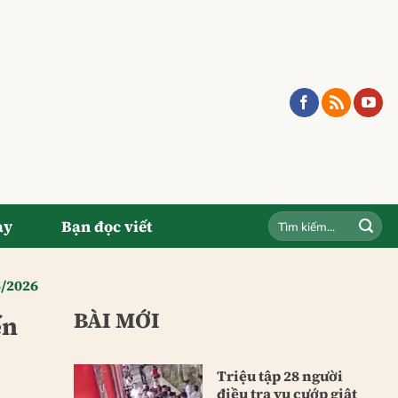
ay
Bạn đọc viết
5/2026
BÀI MỚI
ến
Triệu tập 28 người
điều tra vụ cướp giật