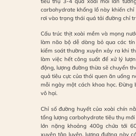
tiêu thụ 3-4 quả xoài mỗi lần tươn
carbohydrate khổng lồ này khiến chỉ
rơi vào trạng thái quá tải đường chỉ t
Cấu trúc thịt xoài mềm và mọng nướ
làm não bộ dễ dàng bỏ qua các tín
kiểm soát thường xuyên xảy ra khi th
làm việc hết công suất để xử lý lượ
động, lượng đường thừa sẽ chuyển t
quả tiêu cực của thói quen ăn uống 
mỗi ngày một cách khoa học. Đừng b
vô hại.
Chỉ số đường huyết của xoài chín n
tổng lượng carbohydrate tiêu thụ mới 
lớn nặng khoảng 400g chứa tới 60
xuyên tập luyện, lượng đường này có 