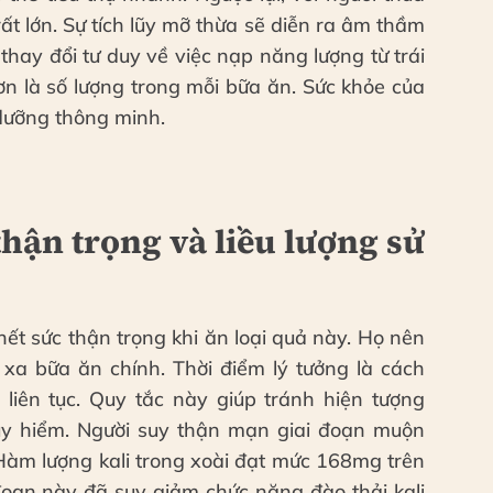
ất lớn. Sự tích lũy mỡ thừa sẽ diễn ra âm thầm
hay đổi tư duy về việc nạp năng lượng từ trái
ơn là số lượng trong mỗi bữa ăn. Sức khỏe của
dưỡng thông minh.
hận trọng và liều lượng sử
ết sức thận trọng khi ăn loại quả này. Họ nên
xa bữa ăn chính. Thời điểm lý tưởng là cách
 liên tục. Quy tắc này giúp tránh hiện tượng
y hiểm. Người suy thận mạn giai đoạn muộn
. Hàm lượng kali trong xoài đạt mức 168mg trên
 đoạn này đã suy giảm chức năng đào thải kali