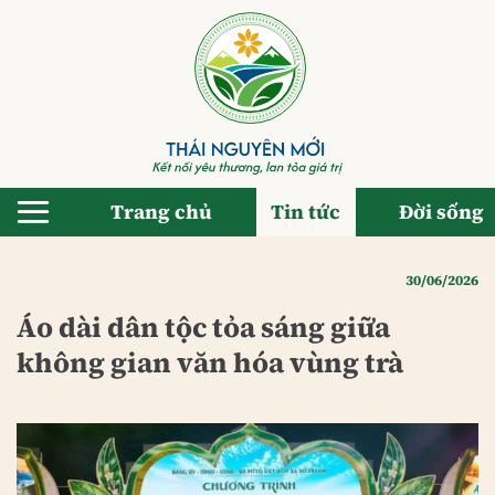
Bỏ
qua
nội
dung
Trang chủ
Tin tức
Đời sống
30/06/2026
Áo dài dân tộc tỏa sáng giữa
không gian văn hóa vùng trà