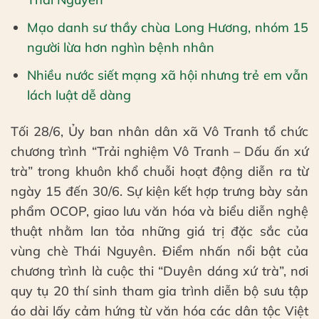
Mạo danh sư thầy chùa Long Hương, nhóm 15
người lừa hơn nghìn bệnh nhân
Nhiều nước siết mạng xã hội nhưng trẻ em vẫn
lách luật dễ dàng
Tối 28/6, Ủy ban nhân dân xã Vô Tranh tổ chức
chương trình “Trải nghiệm Vô Tranh – Dấu ấn xứ
trà” trong khuôn khổ chuỗi hoạt động diễn ra từ
ngày 15 đến 30/6. Sự kiện kết hợp trưng bày sản
phẩm OCOP, giao lưu văn hóa và biểu diễn nghệ
thuật nhằm lan tỏa những giá trị đặc sắc của
vùng chè Thái Nguyên. Điểm nhấn nổi bật của
chương trình là cuộc thi “Duyên dáng xứ trà”, nơi
quy tụ 20 thí sinh tham gia trình diễn bộ sưu tập
áo dài lấy cảm hứng từ văn hóa các dân tộc Việt