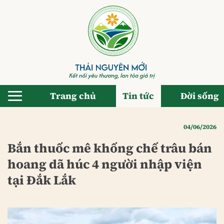
Bỏ
qua
nội
dung
Trang chủ
Tin tức
Đời sống
04/06/2026
Bắn thuốc mê khống chế trâu bán
hoang dã húc 4 người nhập viện
tại Đắk Lắk