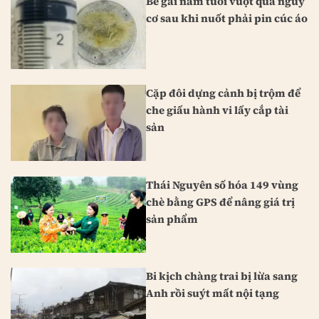
Bé gái năm tuổi vượt qua nguy
cơ sau khi nuốt phải pin cúc áo
Cặp đôi dựng cảnh bị trộm để
che giấu hành vi lấy cắp tài
sản
Thái Nguyên số hóa 149 vùng
chè bằng GPS để nâng giá trị
sản phẩm
Bi kịch chàng trai bị lừa sang
Anh rồi suýt mất nội tạng