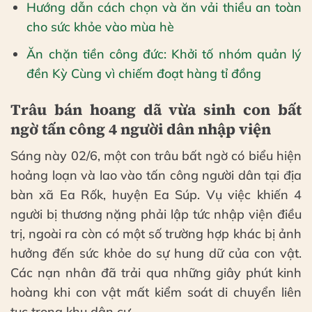
Hướng dẫn cách chọn và ăn vải thiều an toàn
cho sức khỏe vào mùa hè
Ăn chặn tiền công đức: Khởi tố nhóm quản lý
đền Kỳ Cùng vì chiếm đoạt hàng tỉ đồng
Trâu bán hoang dã vừa sinh con bất
ngờ tấn công 4 người dân nhập viện
Sáng này 02/6, một con trâu bất ngờ có biểu hiện
hoảng loạn và lao vào tấn công người dân tại địa
bàn xã Ea Rốk, huyện Ea Súp. Vụ việc khiến 4
người bị thương nặng phải lập tức nhập viện điều
trị, ngoài ra còn có một số trường hợp khác bị ảnh
hưởng đến sức khỏe do sự hung dữ của con vật.
Các nạn nhân đã trải qua những giây phút kinh
hoàng khi con vật mất kiểm soát di chuyển liên
tục trong khu dân cư.