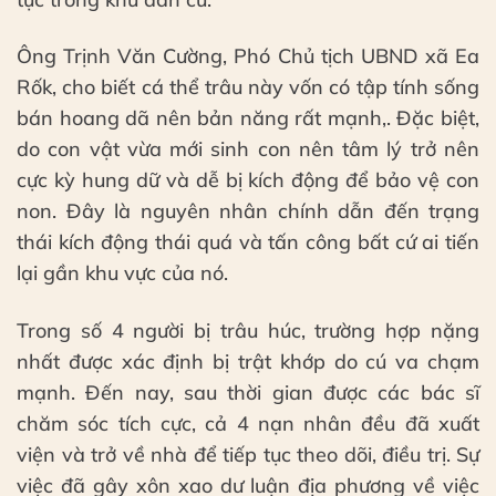
Ông Trịnh Văn Cường, Phó Chủ tịch UBND xã Ea
Rốk, cho biết cá thể trâu này vốn có tập tính sống
bán hoang dã nên bản năng rất mạnh,. Đặc biệt,
do con vật vừa mới sinh con nên tâm lý trở nên
cực kỳ hung dữ và dễ bị kích động để bảo vệ con
non. Đây là nguyên nhân chính dẫn đến trạng
thái kích động thái quá và tấn công bất cứ ai tiến
lại gần khu vực của nó.
Trong số 4 người bị trâu húc, trường hợp nặng
nhất được xác định bị trật khớp do cú va chạm
mạnh. Đến nay, sau thời gian được các bác sĩ
chăm sóc tích cực, cả 4 nạn nhân đều đã xuất
viện và trở về nhà để tiếp tục theo dõi, điều trị. Sự
việc đã gây xôn xao dư luận địa phương về việc