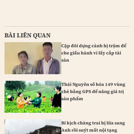
BÀI LIÊN QUAN
Cặp đôi dựng cảnh bị trộm để
che giấu hành vi lấy cắp tài
sản
Thái Nguyên số hóa 149 vùng
chè bằng GPS để nâng giá trị
sản phẩm
Bi kịch chàng trai bị lừa sang
Anh rồi suýt mất nội tạng