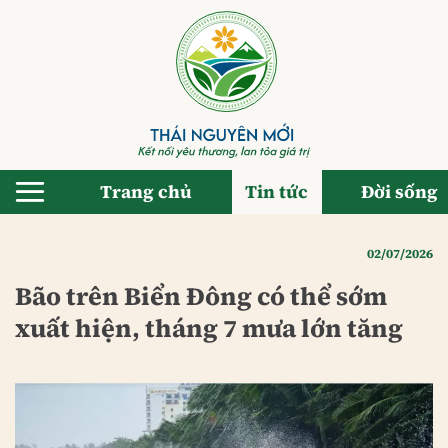
Bỏ
qua
nội
dung
Trang chủ
Tin tức
Đời sống
02/07/2026
Bão trên Biển Đông có thể sớm
xuất hiện, tháng 7 mưa lớn tăng