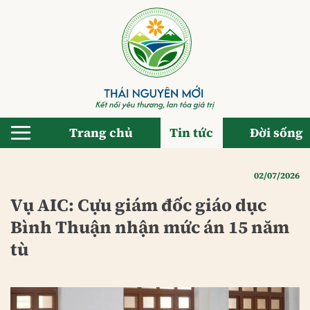
Bỏ
qua
nội
dung
Trang chủ
Tin tức
Đời sống
02/07/2026
Vụ AIC: Cựu giám đốc giáo dục
Bình Thuận nhận mức án 15 năm
tù