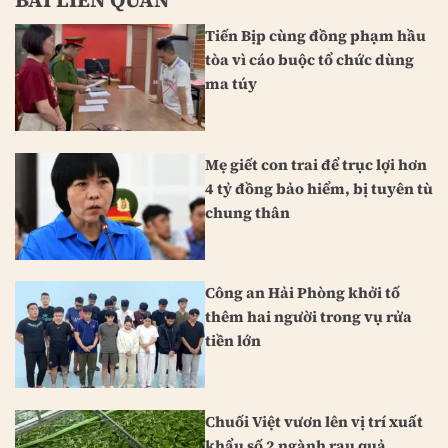
BÀI LIÊN QUAN
Tiến Bịp cùng đồng phạm hầu
tòa vì cáo buộc tổ chức dùng
ma túy
Mẹ giết con trai để trục lợi hơn
4 tỷ đồng bảo hiểm, bị tuyên tù
chung thân
Công an Hải Phòng khởi tố
thêm hai người trong vụ rửa
tiền lớn
Chuối Việt vươn lên vị trí xuất
khẩu số 2 ngành rau quả,