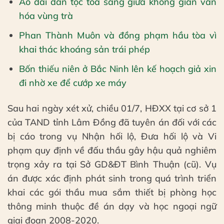
Áo dài dân tộc tỏa sáng giữa không gian văn
hóa vùng trà
Phan Thành Muôn và đồng phạm hầu tòa vì
khai thác khoáng sản trái phép
Bốn thiếu niên ở Bắc Ninh lên kế hoạch giả xin
đi nhờ xe để cướp xe máy
Sau hai ngày xét xử, chiều 01/7, HĐXX tại cơ sở 1
của TAND tỉnh Lâm Đồng đã tuyên án đối với các
bị cáo trong vụ Nhận hối lộ, Đưa hối lộ và Vi
phạm quy định về đấu thầu gây hậu quả nghiêm
trọng xảy ra tại Sở GD&ĐT Bình Thuận (cũ). Vụ
án được xác định phát sinh trong quá trình triển
khai các gói thầu mua sắm thiết bị phòng học
thông minh thuộc đề án dạy và học ngoại ngữ
giai đoạn 2008-2020.