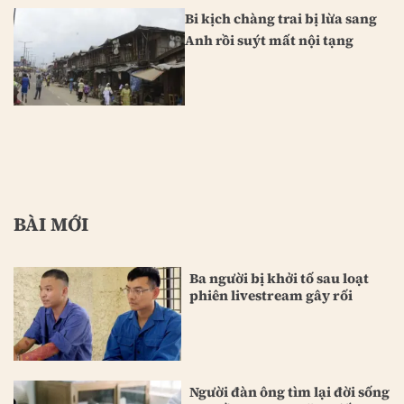
Bi kịch chàng trai bị lừa sang
Anh rồi suýt mất nội tạng
BÀI MỚI
Ba người bị khởi tố sau loạt
phiên livestream gây rối
Người đàn ông tìm lại đời sống