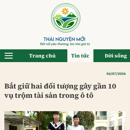
Bỏ
qua
nội
dung
Trang chủ
Tin tức
Đời sống
04/07/2026
Bắt giữ hai đối tượng gây gần 10
vụ trộm tài sản trong ô tô