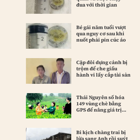
đua với thời gian
Bé gái năm tuổi vượt
qua nguy cơ sau khi
nuốt phải pin cúc áo
Cặp đôi dựng cảnh bị
trộm để che giấu
hành vi lấy cắp tài sản
Thái Nguyên số hóa
149 vùng chè bằng
GPS để nâng giá trị
sản phẩm
Bi kịch chàng trai bị
lừa sang Anh rồi suýt