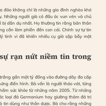
ừa đảo không chỉ là những gia đình nghèo khó
y. Những người già có đầu óc vun vén và chủ
 dễ bị dẫn dụ nhất. Họ thường tin rằng bản thân
g cần làm phiền đến con cái. Chính sự tự tin
lý tinh vi đã khiến nhiều cụ già sập bẫy một
 sự rạn nứt niềm tin trong
 trắng gần một tỷ đồng vào đường dây đa cấp
ng điển hình. Bà vốn là người tháo vát, từng
phẩm sức khỏe từ những năm 2005. Từ những
các loại đá Germanium hay giường thảm đá trị
bà tin dùng như thần dược. Bà cho rằng những