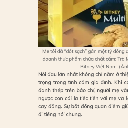
Mẹ tôi đã “đốt sạch” gần một tỷ đồng 
doanh thực phẩm chứa chất cấm: Trà M
Bitney Việt Nam. (Ản
Nỗi đau lớn nhất không chỉ nằm ở thi
trọng trong tình cảm gia đình. Khi
đanh thép trên báo chí, người mẹ v
ngược con cái là tiếc tiền với mẹ 
cay đắng. Sự bất đồng quan điểm giữ
đi tiếng nói chung.