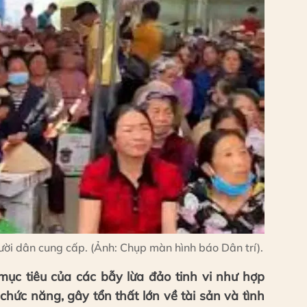
ười dân cung cấp. (Ảnh: Chụp màn hình báo Dân trí).
 mục tiêu của các bẫy lừa đảo tinh vi như hợp
hức năng, gây tổn thất lớn về tài sản và tình