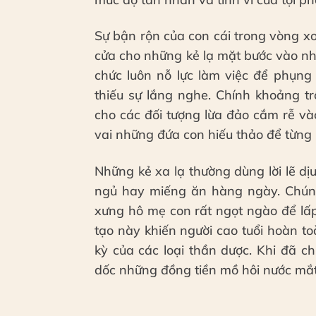
Sự bận rộn của con cái trong vòng x
cửa cho những kẻ lạ mặt bước vào nhà
chức luôn nỗ lực làm việc để phụng
thiếu sự lắng nghe. Chính khoảng t
cho các đối tượng lừa đảo cắm rễ v
vai những đứa con hiếu thảo để từng
Những kẻ xa lạ thường dùng lời lẽ dị
ngủ hay miếng ăn hàng ngày. Chún
xưng hô mẹ con rất ngọt ngào để lấp
tạo này khiến người cao tuổi hoàn 
kỳ của các loại thần dược. Khi đã c
dốc những đồng tiền mồ hôi nước mắt 