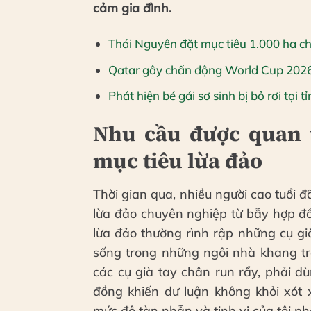
cảm gia đình.
Thái Nguyên đặt mục tiêu 1.000 ha 
Qatar gây chấn động World Cup 2026
Phát hiện bé gái sơ sinh bị bỏ rơi tại 
Nhu cầu được quan 
mục tiêu lừa đảo
Thời gian qua, nhiều người cao tuổi 
lừa đảo chuyên nghiệp từ bẫy hợp đ
lừa đảo thường rình rập những cụ già
sống trong những ngôi nhà khang tr
các cụ già tay chân run rẩy, phải dù
đồng khiến dư luận không khỏi xót
mức độ tàn nhẫn và tinh vi của tội p