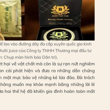
để lao vào đường dây đa cấp xuyên quốc gia kinh
ulti Juice của Công ty TNHH Thương mại đầu tư
h: Chụp màn hình báo Dân trí).
ệt hại về vật chất mà còn là sự rạn nứt nghiêm
 con cái phát hiện và đưa ra những dẫn chứng
ẫn một mực bảo vệ những kẻ lừa đảo. Bà trách
và không muốn mẹ khỏe mạnh bằng những lời lẽ
a hai thế hệ đã khiến gia đình hoàn toàn mất