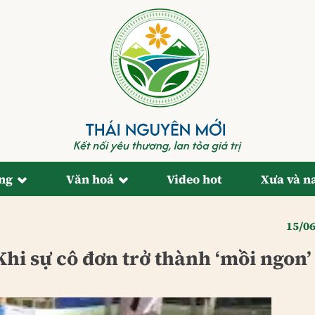
ống
Văn hoá
Video hot
Xưa và n
15/0
Khi sự cô đơn trở thành ‘mồi ngon’