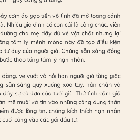
oáy cơm áo gạo tiền vô tình đã mở toang cánh
. Nhiều gia đình có con cái là công chức, viên
 dưỡng cha mẹ đầy đủ về vật chất nhưng lại
rống tâm lý mênh mông này đã tạo điều kiện
ào tư duy của người già. Chúng sẵn sàng đóng
 bước thao túng tâm lý nạn nhân.
u dàng, ve vuốt và hỏi han người già từng giấc
g sẵn sàng quỳ xuống xoa tay, nắn chân và
 đầy sự cô đơn của tuổi già. Thứ tình cảm giả
toàn mê muội và tin vào những công dụng thần
hiếm được lòng tin, chúng kích thích nạn nhân
cuối cùng vào các gói đầu tư.