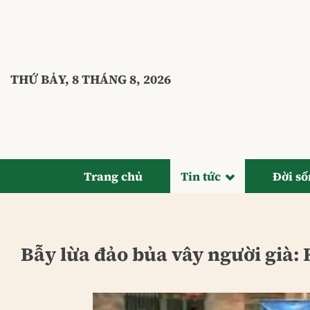
Bỏ
qua
nội
dung
THỨ BẢY, 8 THÁNG 8, 2026
Trang chủ
Tin tức
Đời s
Bẫy lừa đảo bủa vây người già: 