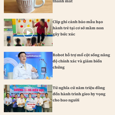
thanh mát
Clip ghi cảnh bảo mẫu bạo
hành trẻ tại cơ sở mầm non
gây bức xúc
Robot hỗ trợ mổ cột sống nâng
độ chính xác và giảm biến
chứng
Từ nghĩa cử năm triệu đồng
đến hành trình gieo hy vọng
cho bao người