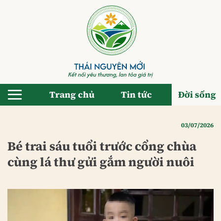
Bỏ
qua
nội
dung
Trang chủ
Tin tức
Đời sống
03/07/2026
Bé trai sáu tuổi trước cổng chùa
cùng lá thư gửi gắm người nuôi