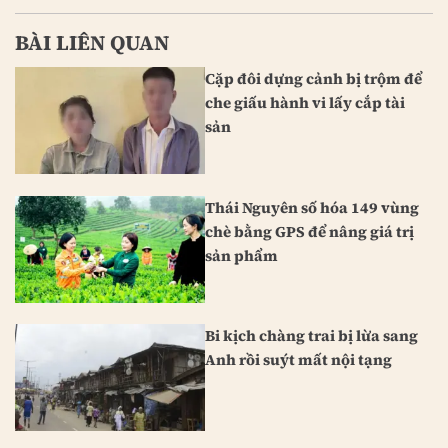
BÀI LIÊN QUAN
Cặp đôi dựng cảnh bị trộm để
che giấu hành vi lấy cắp tài
sản
Thái Nguyên số hóa 149 vùng
chè bằng GPS để nâng giá trị
sản phẩm
Bi kịch chàng trai bị lừa sang
Anh rồi suýt mất nội tạng