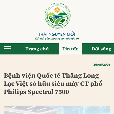
Bỏ
qua
nội
dung
Trang chủ
Tin tức
Đời sống
26/06/2026
Bệnh viện Quốc tế Thăng Long
Lạc Việt sở hữu siêu máy CT phổ
Philips Spectral 7500