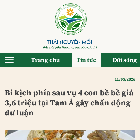
Bỏ
qua
nội
dung
Trang chủ
Tin tức
Đời sống
11/05/2026
Bi kịch phía sau vụ 4 con bề bề giá
3,6 triệu tại Tam Á gây chấn động
dư luận