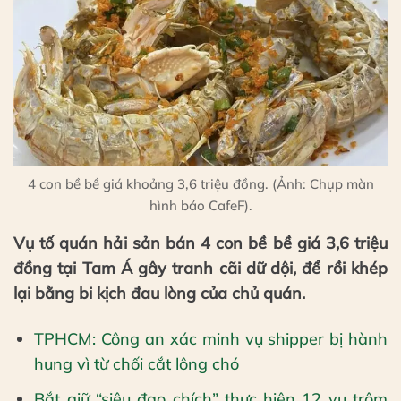
4 con bề bề giá khoảng 3,6 triệu đồng. (Ảnh: Chụp màn
hình báo CafeF).
Vụ tố quán hải sản bán 4 con bề bề giá 3,6 triệu
đồng tại Tam Á gây tranh cãi dữ dội, để rồi khép
lại bằng bi kịch đau lòng của chủ quán.
TPHCM: Công an xác minh vụ shipper bị hành
hung vì từ chối cắt lông chó
Bắt giữ “siêu đạo chích” thực hiện 12 vụ trộm