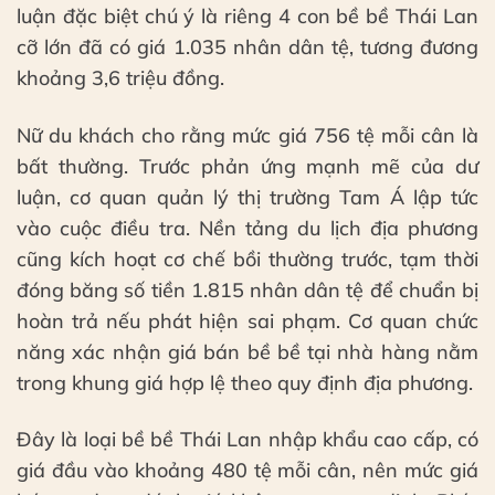
luận đặc biệt chú ý là riêng 4 con bề bề Thái Lan
cỡ lớn đã có giá 1.035 nhân dân tệ, tương đương
khoảng 3,6 triệu đồng.
Nữ du khách cho rằng mức giá 756 tệ mỗi cân là
bất thường. Trước phản ứng mạnh mẽ của dư
luận, cơ quan quản lý thị trường Tam Á lập tức
vào cuộc điều tra. Nền tảng du lịch địa phương
cũng kích hoạt cơ chế bồi thường trước, tạm thời
đóng băng số tiền 1.815 nhân dân tệ để chuẩn bị
hoàn trả nếu phát hiện sai phạm. Cơ quan chức
năng xác nhận giá bán bề bề tại nhà hàng nằm
trong khung giá hợp lệ theo quy định địa phương.
Đây là loại bề bề Thái Lan nhập khẩu cao cấp, có
giá đầu vào khoảng 480 tệ mỗi cân, nên mức giá