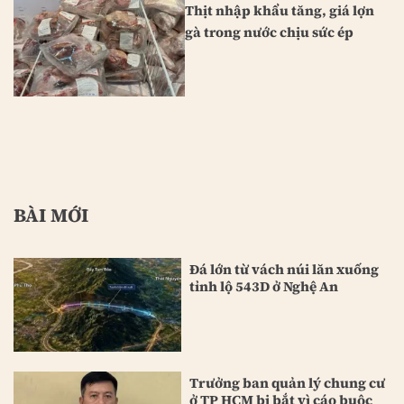
Thịt nhập khẩu tăng, giá lợn
gà trong nước chịu sức ép
BÀI MỚI
Đá lớn từ vách núi lăn xuống
tỉnh lộ 543D ở Nghệ An
Trưởng ban quản lý chung cư
ở TP HCM bị bắt vì cáo buộc