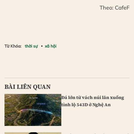
Theo: CafeF
Từ Khóa:
thời sự
xã hội
BÀI LIÊN QUAN
Đá lớn từ vách núi lăn xuống
tỉnh lộ 543D ở Nghệ An