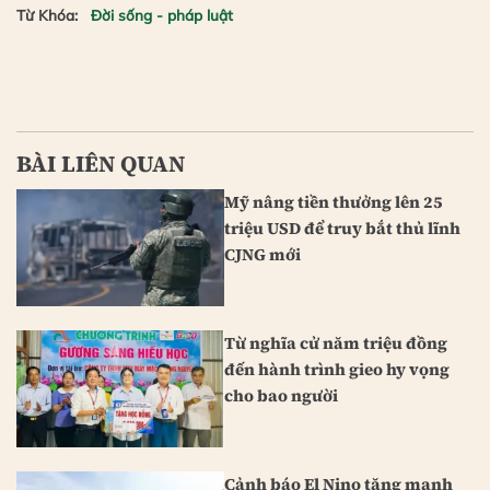
Từ Khóa:
Đời sống - pháp luật
BÀI LIÊN QUAN
Mỹ nâng tiền thưởng lên 25
triệu USD để truy bắt thủ lĩnh
CJNG mới
Từ nghĩa cử năm triệu đồng
đến hành trình gieo hy vọng
cho bao người
Cảnh báo El Nino tăng mạnh