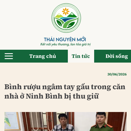
Bỏ
qua
nội
dung
Trang chủ
Tin tức
Đời sống
30/06/2026
Bình rượu ngâm tay gấu trong căn
nhà ở Ninh Bình bị thu giữ