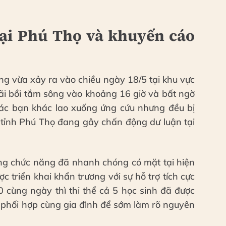
tại Phú Thọ và khuyến cáo
ng vừa xảy ra vào chiều ngày 18/5 tại khu vực
ãi bồi tắm sông vào khoảng 16 giờ và bất ngờ
các bạn khác lao xuống ứng cứu nhưng đều bị
ận tỉnh Phú Thọ đang gây chấn động dư luận tại
ượng chức năng đã nhanh chóng có mặt tại hiện
c triển khai khẩn trương với sự hỗ trợ tích cực
 cùng ngày thì thi thể cả 5 học sinh đã được
 phối hợp cùng gia đình để sớm làm rõ nguyên