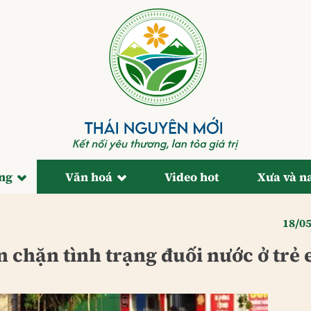
ống
Văn hoá
Video hot
Xưa và n
18/0
n chặn tình trạng đuối nước ở trẻ