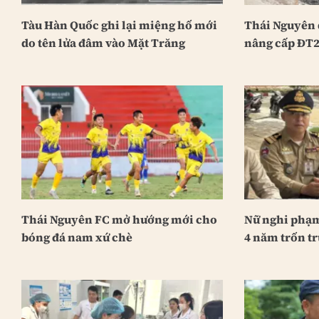
Tàu Hàn Quốc ghi lại miệng hố mới
Thái Nguyên 
do tên lửa đâm vào Mặt Trăng
nâng cấp ĐT2
Thái Nguyên FC mở hướng mới cho
Nữ nghi phạm
bóng đá nam xứ chè
4 năm trốn tr