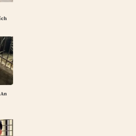
ích
 An