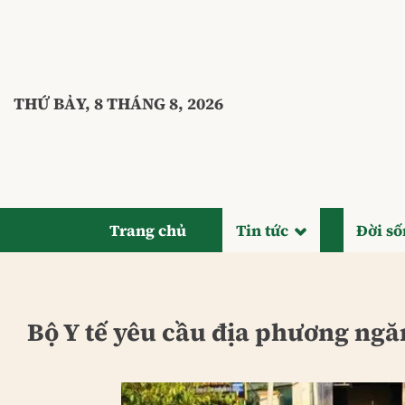
Bỏ
qua
nội
dung
THỨ BẢY, 8 THÁNG 8, 2026
Trang chủ
Tin tức
Đời s
Bộ Y tế yêu cầu địa phương ngă