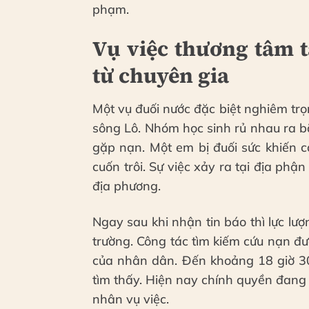
phạm.
Vụ việc thương tâm 
từ chuyên gia
Một vụ đuối nước đặc biệt nghiêm trọ
sông Lô. Nhóm học sinh rủ nhau ra b
gặp nạn. Một em bị đuối sức khiến 
cuốn trôi. Sự việc xảy ra tại địa ph
địa phương.
Ngay sau khi nhận tin báo thì lực l
trường. Công tác tìm kiếm cứu nạn đượ
của nhân dân. Đến khoảng 18 giờ 30
tìm thấy. Hiện nay chính quyền đang
nhân vụ việc.