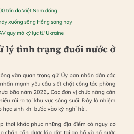
00 tấn do Việt Nam đóng
nhảy xuống sông Hồng sáng nay
V quy mô kỷ lục từ Ukraine
 lý tình trạng đuối nước ở
ông văn quan trọng gửi Ủy ban nhân dân các
 nhấn mạnh yêu cầu siết chặt công tác phòng
 mưa bão năm 2026,. Các đơn vị chức năng cần
iểu rủi ro tại khu vực sông suối. Đây là nhiệm
học sinh khi bước vào kỳ nghỉ hè,.
kịp thời khắc phục những địa điểm có nguy cơ
o chắn cần được lắp đặt tại ao hồ và hố nước