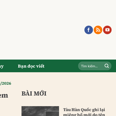
ay
Bạn đọc viết
5/2026
BÀI MỚI
 em
Tàu Hàn Quốc ghi lại
miệng hố mới do tên