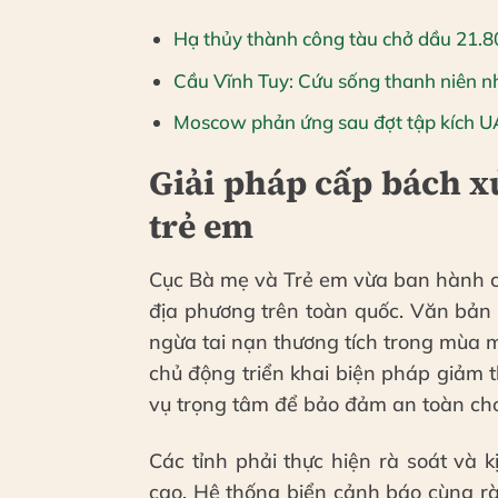
Hạ thủy thành công tàu chở dầu 21.8
Cầu Vĩnh Tuy: Cứu sống thanh niên 
Moscow phản ứng sau đợt tập kích UA
Giải pháp cấp bách xử
trẻ em
Cục Bà mẹ và Trẻ em vừa ban hành c
địa phương trên toàn quốc. Văn bản
ngừa tai nạn thương tích trong mùa
chủ động triển khai biện pháp giảm th
vụ trọng tâm để bảo đảm an toàn cho 
Các tỉnh phải thực hiện rà soát và 
cao. Hệ thống biển cảnh báo cùng rà