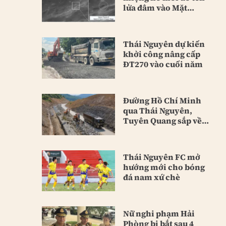
lửa đâm vào Mặt
Trăng
Thái Nguyên dự kiến
khởi công nâng cấp
ĐT270 vào cuối năm
Đường Hồ Chí Minh
qua Thái Nguyên,
Tuyên Quang sắp về
đích
Thái Nguyên FC mở
hướng mới cho bóng
đá nam xứ chè
Nữ nghi phạm Hải
Phòng bị bắt sau 4