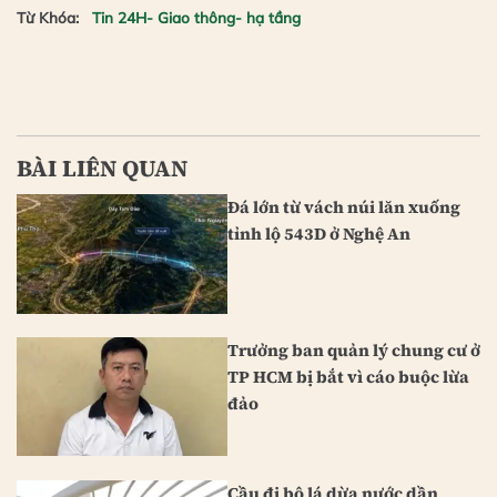
Từ Khóa:
Tin 24H- Giao thông- hạ tầng
BÀI LIÊN QUAN
Đá lớn từ vách núi lăn xuống
tỉnh lộ 543D ở Nghệ An
Trưởng ban quản lý chung cư ở
TP HCM bị bắt vì cáo buộc lừa
đảo
Cầu đi bộ lá dừa nước dần