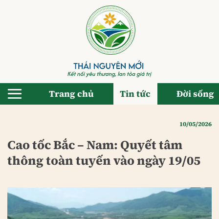
Bỏ
qua
nội
dung
Trang chủ
Tin tức
Đời sống
10/05/2026
Cao tốc Bắc – Nam: Quyết tâm
thông toàn tuyến vào ngày 19/05