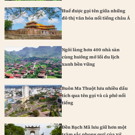
Huế được gọi tên giữa những
đô thị văn hóa nổi tiếng châu Á
Ngôi làng hơn 400 nhà sàn
cùng hướng mở lối du lịch
xanh bền vững
Buôn Ma Thuột lưu nhiều dấu
tích qua tên gọi và cà phê nổi
tiếng
Đền Bạch Mã lưu giữ hơn một
trăm sắc phong quý của xứ