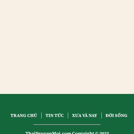
TRANG CHỦ
TIN TỨC
XƯA VÀ NAY
ĐỜI SỐNG
ThaiNguyenMoi.com Copyright © 2025