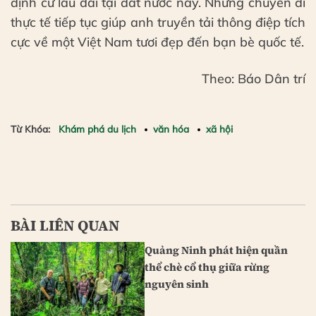
định cư lâu dài tại đất nước này. Những chuyến đi
thực tế tiếp tục giúp anh truyền tải thông điệp tích
cực về một Việt Nam tươi đẹp đến bạn bè quốc tế.
Theo: Báo Dân trí
Từ Khóa:
Khám phá du lịch
văn hóa
xã hội
BÀI LIÊN QUAN
Quảng Ninh phát hiện quần
thể chè cổ thụ giữa rừng
nguyên sinh