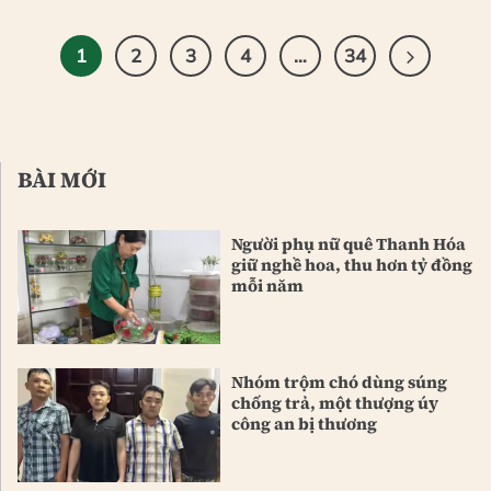
1
2
3
4
…
34
BÀI MỚI
Người phụ nữ quê Thanh Hóa
giữ nghề hoa, thu hơn tỷ đồng
mỗi năm
Nhóm trộm chó dùng súng
chống trả, một thượng úy
công an bị thương