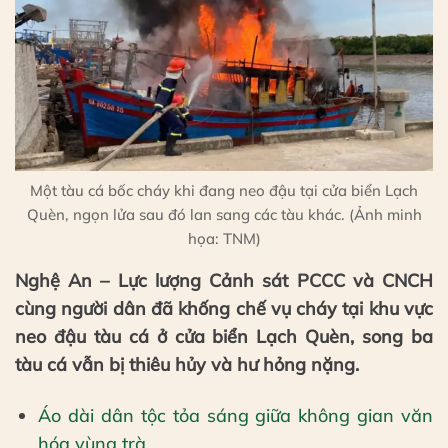
Một tàu cá bốc cháy khi đang neo đậu tại cửa biển Lạch
Quèn, ngọn lửa sau đó lan sang các tàu khác. (Ảnh minh
họa: TNM)
Nghệ An – Lực lượng Cảnh sát PCCC và CNCH
cùng người dân đã khống chế vụ cháy tại khu vực
neo đậu tàu cá ở cửa biển Lạch Quèn, song ba
tàu cá vẫn bị thiêu hủy và hư hỏng nặng.
Áo dài dân tộc tỏa sáng giữa không gian văn
hóa vùng trà