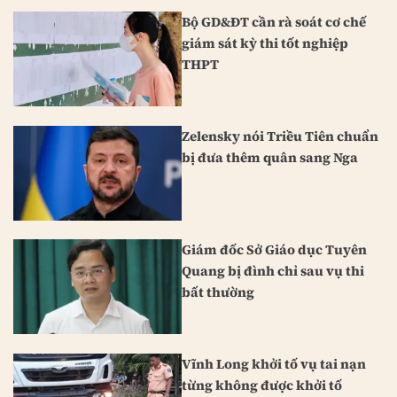
Bộ GD&ĐT cần rà soát cơ chế
giám sát kỳ thi tốt nghiệp
THPT
Zelensky nói Triều Tiên chuẩn
bị đưa thêm quân sang Nga
Giám đốc Sở Giáo dục Tuyên
Quang bị đình chỉ sau vụ thi
bất thường
Vĩnh Long khởi tố vụ tai nạn
từng không được khởi tố