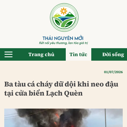
Bỏ
qua
nội
dung
Trang chủ
Tin tức
Đời sống
01/07/2026
Ba tàu cá cháy dữ dội khi neo đậu
tại cửa biển Lạch Quèn