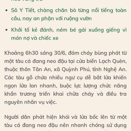
Sô Y Tiết, chàng chăn bò từng nổi tiếng toàn
cầu, nay an phận với ruộng vườn
Khởi tố kẻ đánh, ném bé gái xuống giếng vì
món nợ và chiếc xe
Khoảng 6h30 sáng 30/6, đám cháy bùng phát từ
một tàu cá đang neo đậu tại cửa biển Lạch Quèn,
thuộc thôn Tân An, xã Quỳnh Phú, tỉnh Nghệ An.
Các tàu gỗ chứa nhiều ngư cụ dễ bắt lửa khiến
ngọn lửa lan nhanh, buộc lực lượng chức năng
khẩn trương triển khai chữa cháy và điều tra
nguyên nhân vụ việc.
Người dân phát hiện khói và lửa bốc lên từ một
tàu cá đang neo đậu nên nhanh chóng sử dụng