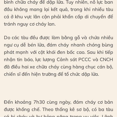
bình chữa cháy để dập lửa. Tuy nhiên, nỗ lực ban
đầu không mang lại kết quả, trong khi nhiều tàu
cá ở khu vực lân cận phải khẩn cấp di chuyển để
tránh nguy cơ cháy lan.
Do các tàu đều được làm bằng gỗ và chứa nhiều
ngư cụ dễ bén lửa, đám cháy nhanh chóng bùng
phát mạnh với cột khói đen bốc cao. Sau khi tiếp
nhận tin báo, lực lượng Cảnh sát PCCC và CNCH
đã điều hai xe chữa cháy cùng hàng chục cán bộ,
chiến sĩ đến hiện trường để tổ chức dập lửa.
Đến khoảng 7h30 cùng ngày, đám cháy cơ bản
được khống chế. Theo thống kê sơ bộ, có ba tàu
cá bị cháy và hư hỏng nặng trong vụ việc. Lãnh