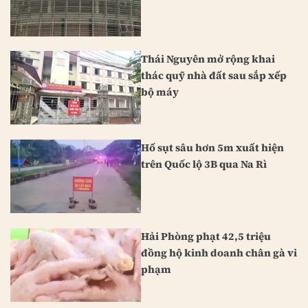
Thái Nguyên mở rộng khai
thác quỹ nhà đất sau sắp xếp
bộ máy
Hố sụt sâu hơn 5m xuất hiện
trên Quốc lộ 3B qua Na Rì
Hải Phòng phạt 42,5 triệu
đồng hộ kinh doanh chân gà vi
phạm