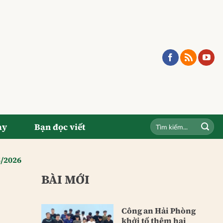
ay
Bạn đọc viết
5/2026
BÀI MỚI
Công an Hải Phòng
khởi tố thêm hai