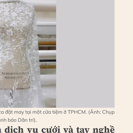
za đặt may tại một cửa tiệm ở TPHCM. (Ảnh: Chụp
nh báo Dân trí).
 dịch vụ cưới và tay nghề