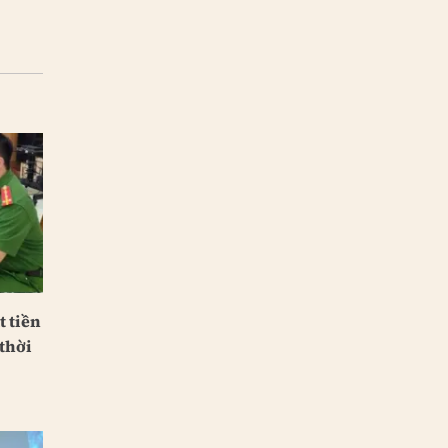
 tiền
thời