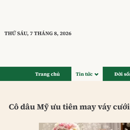
Bỏ
qua
nội
dung
THỨ SÁU, 7 THÁNG 8, 2026
Trang chủ
Tin tức
Đời s
Cô dâu Mỹ ưu tiên may váy cưới 