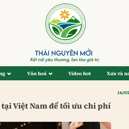
ống
Văn hoá
Video hot
Xưa và n
16/0
tại Việt Nam để tối ưu chi phí