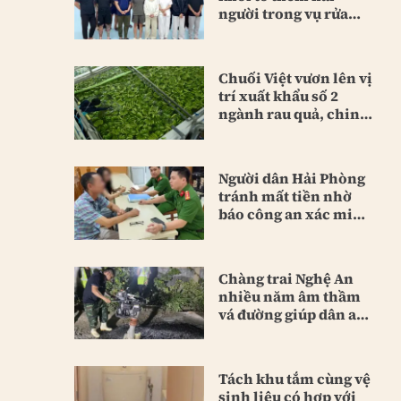
người trong vụ rửa
tiền lớn
Chuối Việt vươn lên vị
trí xuất khẩu số 2
ngành rau quả, chinh
phục Trung Quốc và
Nhật Bản
Người dân Hải Phòng
tránh mất tiền nhờ
báo công an xác minh
kịp thời
Chàng trai Nghệ An
nhiều năm âm thầm
vá đường giúp dân an
toàn
Tách khu tắm cùng vệ
sinh liệu có hợp với