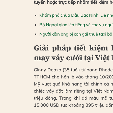
tuyến hoặc trực tiếp nhằm tiết kiệm h
Khám phá chùa Dâu Bắc Ninh: Đệ nhất
Bộ Ngoại giao lên tiếng về các vụ ngư
Người đàn ông bị con gái thuê taxi bỏ 
Giải pháp tiết kiệm
may váy cưới tại Việ
Ginny Deaza (35 tuổi) từ bang Rhode 
TPHCM cho hôn lễ vào tháng 10/2027
Mỹ vượt quá khả năng tài chính cá n
chiếc váy đặt làm riêng tại Việt N
triệu đồng. Trong khi đó mẫu mã tư
15.000 USD tức khoảng 395 triệu đồ