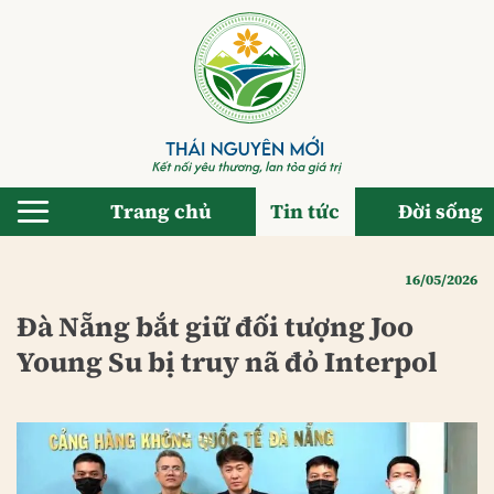
Bỏ
qua
nội
dung
Trang chủ
Tin tức
Đời sống
16/05/2026
Đà Nẵng bắt giữ đối tượng Joo
Young Su bị truy nã đỏ Interpol