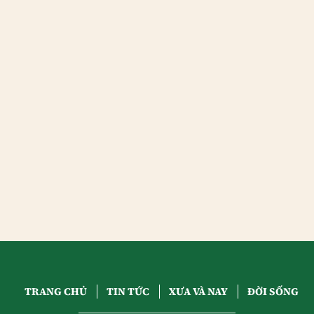
TRANG CHỦ
TIN TỨC
XƯA VÀ NAY
ĐỜI SỐNG