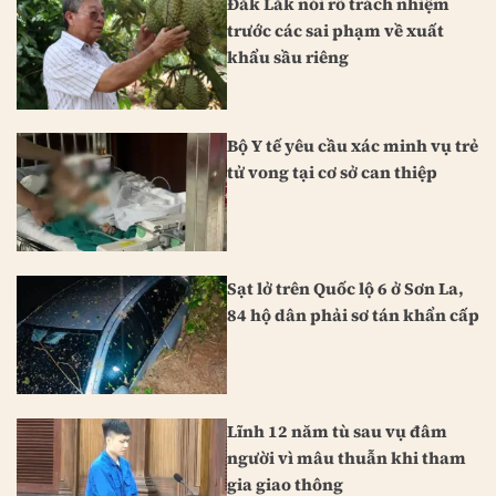
Đắk Lắk nói rõ trách nhiệm
trước các sai phạm về xuất
khẩu sầu riêng
Bộ Y tế yêu cầu xác minh vụ trẻ
tử vong tại cơ sở can thiệp
Sạt lở trên Quốc lộ 6 ở Sơn La,
84 hộ dân phải sơ tán khẩn cấp
Lĩnh 12 năm tù sau vụ đâm
người vì mâu thuẫn khi tham
gia giao thông