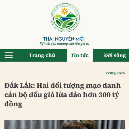
Bỏ
qua
nội
dung
Trang chủ
Tin tức
Đời sống
22/05/2026
Đắk Lắk: Hai đối tượng mạo danh
cán bộ đấu giá lừa đảo hơn 300 tỷ
đồng