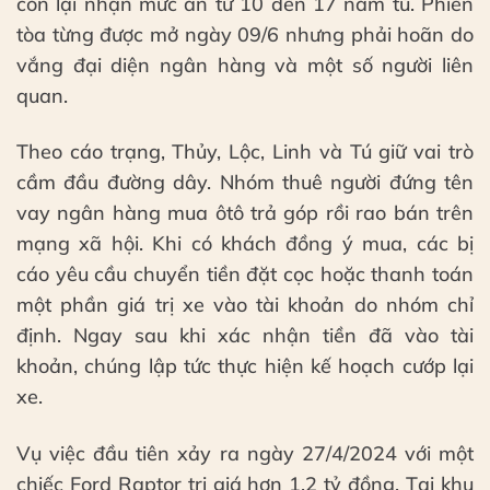
còn lại nhận mức án từ 10 đến 17 năm tù. Phiên
tòa từng được mở ngày 09/6 nhưng phải hoãn do
vắng đại diện ngân hàng và một số người liên
quan.
Theo cáo trạng, Thủy, Lộc, Linh và Tú giữ vai trò
cầm đầu đường dây. Nhóm thuê người đứng tên
vay ngân hàng mua ôtô trả góp rồi rao bán trên
mạng xã hội. Khi có khách đồng ý mua, các bị
cáo yêu cầu chuyển tiền đặt cọc hoặc thanh toán
một phần giá trị xe vào tài khoản do nhóm chỉ
định. Ngay sau khi xác nhận tiền đã vào tài
khoản, chúng lập tức thực hiện kế hoạch cướp lại
xe.
Vụ việc đầu tiên xảy ra ngày 27/4/2024 với một
chiếc Ford Raptor trị giá hơn 1,2 tỷ đồng. Tại khu