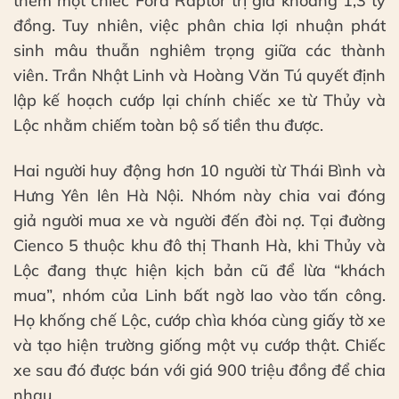
thêm một chiếc Ford Raptor trị giá khoảng 1,3 tỷ
đồng. Tuy nhiên, việc phân chia lợi nhuận phát
sinh mâu thuẫn nghiêm trọng giữa các thành
viên. Trần Nhật Linh và Hoàng Văn Tú quyết định
lập kế hoạch cướp lại chính chiếc xe từ Thủy và
Lộc nhằm chiếm toàn bộ số tiền thu được.
Hai người huy động hơn 10 người từ Thái Bình và
Hưng Yên lên Hà Nội. Nhóm này chia vai đóng
giả người mua xe và người đến đòi nợ. Tại đường
Cienco 5 thuộc khu đô thị Thanh Hà, khi Thủy và
Lộc đang thực hiện kịch bản cũ để lừa “khách
mua”, nhóm của Linh bất ngờ lao vào tấn công.
Họ khống chế Lộc, cướp chìa khóa cùng giấy tờ xe
và tạo hiện trường giống một vụ cướp thật. Chiếc
xe sau đó được bán với giá 900 triệu đồng để chia
nhau.