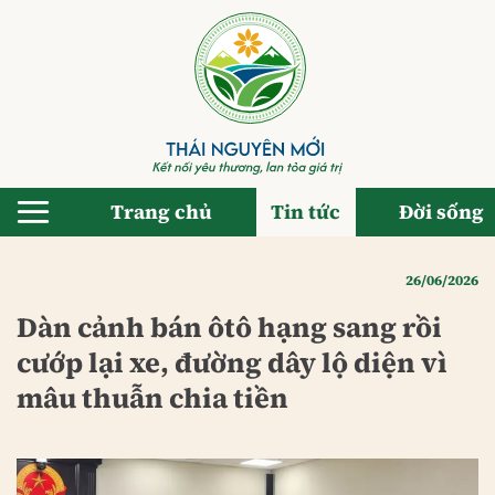
Bỏ
qua
nội
dung
Trang chủ
Tin tức
Đời sống
26/06/2026
Dàn cảnh bán ôtô hạng sang rồi
cướp lại xe, đường dây lộ diện vì
mâu thuẫn chia tiền