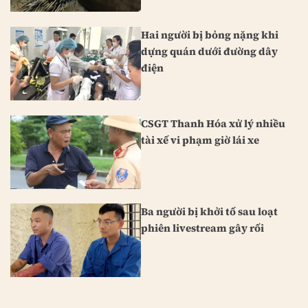
Hai người bị bỏng nặng khi
dựng quán dưới đường dây
điện
CSGT Thanh Hóa xử lý nhiều
tài xế vi phạm giờ lái xe
Ba người bị khởi tố sau loạt
phiên livestream gây rối