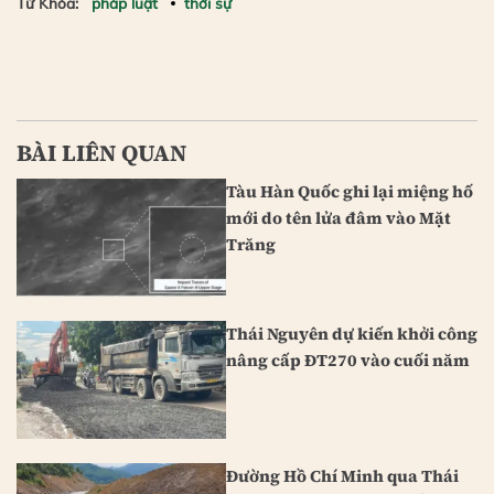
Từ Khóa:
pháp luật
thời sự
BÀI LIÊN QUAN
Tàu Hàn Quốc ghi lại miệng hố
mới do tên lửa đâm vào Mặt
Trăng
Thái Nguyên dự kiến khởi công
nâng cấp ĐT270 vào cuối năm
Đường Hồ Chí Minh qua Thái