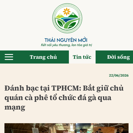
Bỏ
qua
nội
dung
Trang chủ
Tin tức
Đời sống
22/06/2026
Đánh bạc tại TPHCM: Bắt giữ chủ
quán cà phê tổ chức đá gà qua
mạng