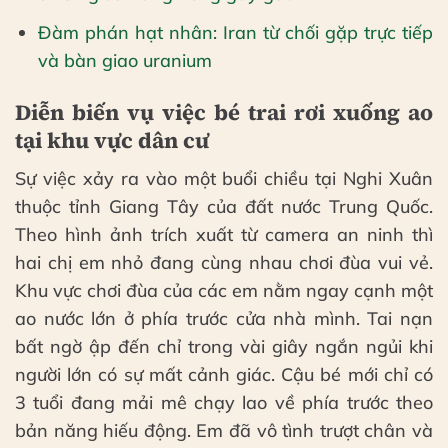
Đàm phán hạt nhân: Iran từ chối gặp trực tiếp
và bàn giao uranium
Diễn biến vụ việc bé trai rơi xuống ao
tại khu vực dân cư
Sự việc xảy ra vào một buổi chiều tại Nghi Xuân
thuộc tỉnh Giang Tây của đất nước Trung Quốc.
Theo hình ảnh trích xuất từ camera an ninh thì
hai chị em nhỏ đang cùng nhau chơi đùa vui vẻ.
Khu vực chơi đùa của các em nằm ngay cạnh một
ao nước lớn ở phía trước cửa nhà mình. Tai nạn
bất ngờ ập đến chỉ trong vài giây ngắn ngủi khi
người lớn có sự mất cảnh giác. Cậu bé mới chỉ có
3 tuổi đang mải mê chạy lao về phía trước theo
bản năng hiếu động. Em đã vô tình trượt chân và