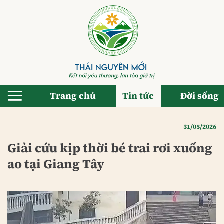
Bỏ
qua
nội
dung
Trang chủ
Tin tức
Đời sống
31/05/2026
Giải cứu kịp thời bé trai rơi xuống
ao tại Giang Tây