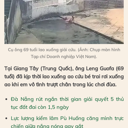
Cụ ông 69 tuổi lao xuống giải cứu. (Ảnh: Chụp màn hình
Tạp chí Doanh nghiệp Việt Nam).
Tại Giang Tây (Trung Quốc), ông Leng Guofa (69
tuổi) đã kịp thời lao xuống ao cứu bé trai rơi xuống
ao khi em vô tình trượt chân trong lúc chơi đùa.
Đà Nẵng rút ngắn thời gian giải quyết 5 thủ
tục đất đai còn 1,5 ngày
Lực lượng kiểm lâm Pù Huống căng mình trực
chiến giữa nắng nóng gay gắt