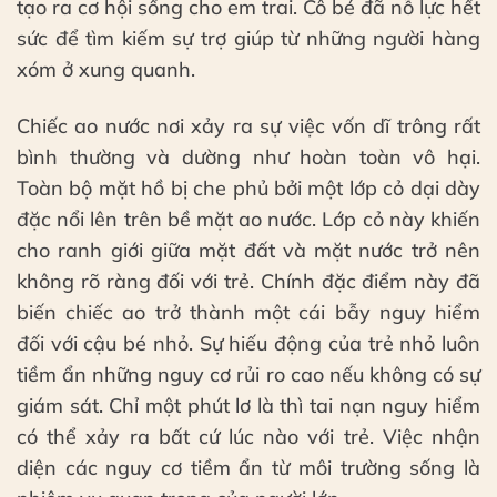
tạo ra cơ hội sống cho em trai. Cô bé đã nỗ lực hết
sức để tìm kiếm sự trợ giúp từ những người hàng
xóm ở xung quanh.
Chiếc ao nước nơi xảy ra sự việc vốn dĩ trông rất
bình thường và dường như hoàn toàn vô hại.
Toàn bộ mặt hồ bị che phủ bởi một lớp cỏ dại dày
đặc nổi lên trên bề mặt ao nước. Lớp cỏ này khiến
cho ranh giới giữa mặt đất và mặt nước trở nên
không rõ ràng đối với trẻ. Chính đặc điểm này đã
biến chiếc ao trở thành một cái bẫy nguy hiểm
đối với cậu bé nhỏ. Sự hiếu động của trẻ nhỏ luôn
tiềm ẩn những nguy cơ rủi ro cao nếu không có sự
giám sát. Chỉ một phút lơ là thì tai nạn nguy hiểm
có thể xảy ra bất cứ lúc nào với trẻ. Việc nhận
diện các nguy cơ tiềm ẩn từ môi trường sống là