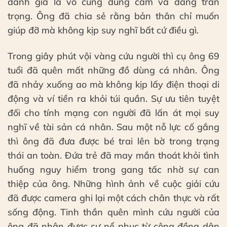
đánh giá là vô cùng dũng cảm và đáng trân
trọng. Ông đã chia sẻ rằng bản thân chỉ muốn
giúp đỡ mà không kịp suy nghĩ bất cứ điều gì.
Trong giây phút vội vàng cứu người thì cụ ông 69
tuổi đã quên mất những đồ dùng cá nhân. Ông
đã nhảy xuống ao mà không kịp lấy điện thoại di
động và ví tiền ra khỏi túi quần. Sự ưu tiên tuyệt
đối cho tính mạng con người đã lấn át mọi suy
nghĩ về tài sản cá nhân. Sau một nỗ lực cố gắng
thì ông đã đưa được bé trai lên bờ trong trạng
thái an toàn. Đứa trẻ đã may mắn thoát khỏi tình
huống nguy hiểm trong gang tấc nhờ sự can
thiệp của ông. Những hình ảnh về cuộc giải cứu
đã được camera ghi lại một cách chân thực và rất
sống động. Tinh thần quên mình cứu người của
ông đã nhận được sự nể phục từ cộng đồng dân