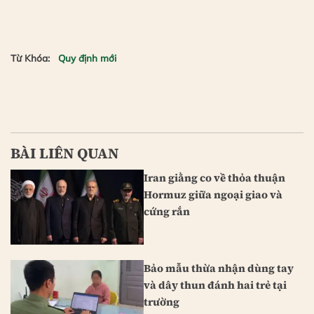
Từ Khóa:
Quy định mới
BÀI LIÊN QUAN
Iran giằng co về thỏa thuận
Hormuz giữa ngoại giao và
cứng rắn
Bảo mẫu thừa nhận dùng tay
và dây thun đánh hai trẻ tại
trường