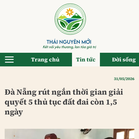
Bỏ
qua
nội
dung
Trang chủ
Tin tức
Đời sống
31/05/2026
Đà Nẵng rút ngắn thời gian giải
quyết 5 thủ tục đất đai còn 1,5
ngày