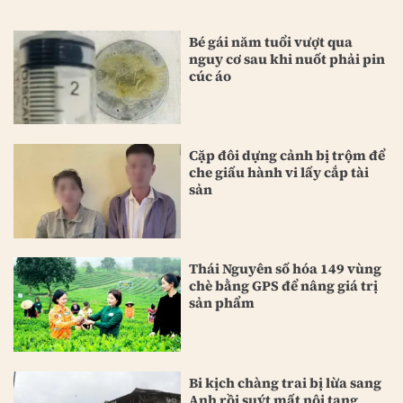
Bé gái năm tuổi vượt qua
nguy cơ sau khi nuốt phải pin
cúc áo
Cặp đôi dựng cảnh bị trộm để
che giấu hành vi lấy cắp tài
sản
Thái Nguyên số hóa 149 vùng
chè bằng GPS để nâng giá trị
sản phẩm
Bi kịch chàng trai bị lừa sang
Anh rồi suýt mất nội tạng