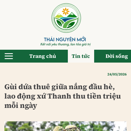
Bỏ
qua
nội
dung
Trang chủ
Tin tức
Đời sống
24/05/2026
Gùi dứa thuê giữa nắng đầu hè,
lao động xứ Thanh thu tiền triệu
mỗi ngày