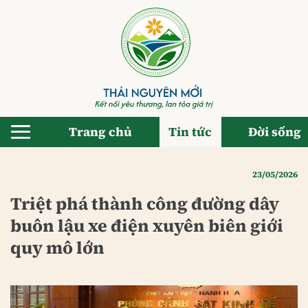
Bỏ
qua
nội
dung
Trang chủ
Tin tức
Đời sống
23/05/2026
Triệt phá thành công đường dây
buôn lậu xe điện xuyên biên giới
quy mô lớn