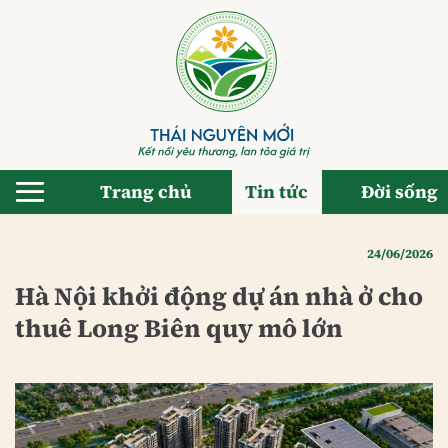
Bỏ
qua
nội
dung
Trang chủ
Tin tức
Đời sống
24/06/2026
Hà Nội khởi động dự án nhà ở cho
thuê Long Biên quy mô lớn