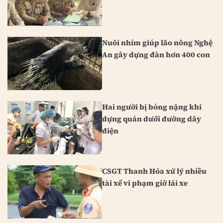
Nuôi nhím giúp lão nông Nghệ
An gây dựng đàn hơn 400 con
Hai người bị bỏng nặng khi
dựng quán dưới đường dây
điện
CSGT Thanh Hóa xử lý nhiều
tài xế vi phạm giờ lái xe