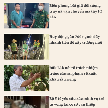
Biên phòng bắt giữ đối tượng
truy nã vận chuyển ma túy từ
Lào
Huy động gần 700 người đẩy
nhanh tiến độ xây trường mới
Đắk Lắk nói rõ trách nhiệm
trước các sai phạm về xuất
khẩu sầu riêng
Bộ Y tế yêu cầu xác minh vụ trẻ
tử vong tại cơ sở can thiệp