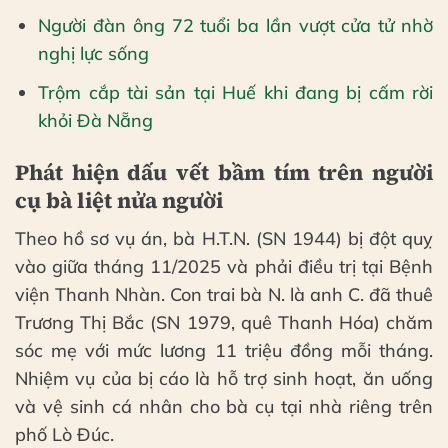
Người đàn ông 72 tuổi ba lần vượt cửa tử nhờ
nghị lực sống
Trộm cắp tài sản tại Huế khi đang bị cấm rời
khỏi Đà Nẵng
Phát hiện dấu vết bầm tím trên người
cụ bà liệt nửa người
Theo hồ sơ vụ án, bà H.T.N. (SN 1944) bị đột quỵ
vào giữa tháng 11/2025 và phải điều trị tại Bệnh
viện Thanh Nhàn. Con trai bà N. là anh C. đã thuê
Trương Thị Bắc (SN 1979, quê Thanh Hóa) chăm
sóc mẹ với mức lương 11 triệu đồng mỗi tháng.
Nhiệm vụ của bị cáo là hỗ trợ sinh hoạt, ăn uống
và vệ sinh cá nhân cho bà cụ tại nhà riêng trên
phố Lò Đúc.