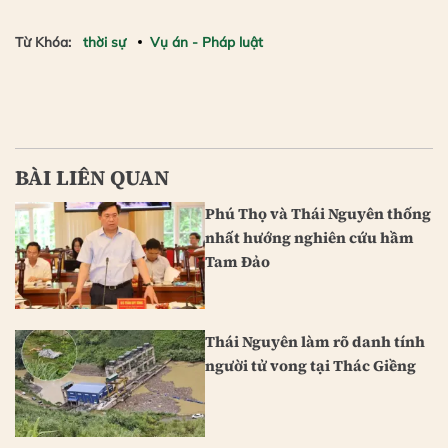
Từ Khóa:
thời sự
Vụ án - Pháp luật
BÀI LIÊN QUAN
Phú Thọ và Thái Nguyên thống
nhất hướng nghiên cứu hầm
Tam Đảo
Thái Nguyên làm rõ danh tính
người tử vong tại Thác Giềng