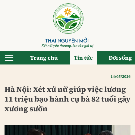
Bỏ
qua
nội
dung
Trang chủ
Tin tức
Đời sống
14/05/2026
Hà Nội: Xét xử nữ giúp việc lương
11 triệu bạo hành cụ bà 82 tuổi gãy
xương sườn